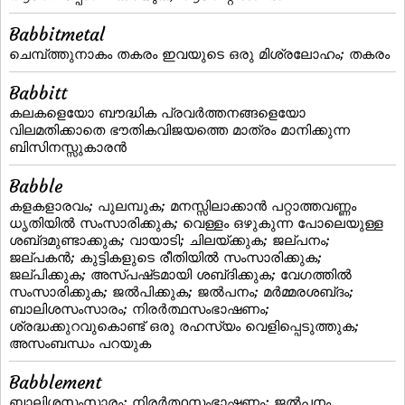
Babbitmetal
ചെമ്പ്‌ത്തുനാകം തകരം ഇവയുടെ ഒരു മിശ്രലോഹം; തകരം
Babbitt
കലകളെയോ ബൗദ്ധിക പ്രവര്‍ത്തനങ്ങളെയോ
വിലമതിക്കാതെ ഭൗതികവിജയത്തെ മാത്രം മാനിക്കുന്ന
ബിസിനസ്സുകാരന്‍
Babble
കളകളാരവം; പുലമ്പുക; മനസ്സിലാക്കാന്‍ പറ്റാത്തവണ്ണം
ധൃതിയില്‍ സംസാരിക്കുക; വെള്ളം ഒഴുകുന്ന പോലെയുള്ള
ശബ്‌ദമുണ്ടാക്കുക; വായാടി; ചിലയ്‌ക്കുക; ജല്‌പനം;
ജല്‌പകന്‍; കുട്ടികളുടെ രീതിയില്‍ സംസാരിക്കുക;
ജല്‌പിക്കുക; അസ്‌പഷ്‌ടമായി ശബ്‌ദിക്കുക; വേഗത്തില്‍
സംസാരിക്കുക; ജല്‍പിക്കുക; ജല്‍പനം; മര്‍മ്മരശബ്‌ദം;
ബാലിശസംസാരം; നിരര്‍ത്ഥസംഭാഷണം;
ശ്രദ്ധക്കുറവുകൊണ്ട്‌ ഒരു രഹസ്യം വെളിപ്പെടുത്തുക;
അസംബന്ധം പറയുക
Babblement
ബാലിശസംസാരം; നിരര്‍ത്ഥസംഭാഷണം; ജല്‍പനം