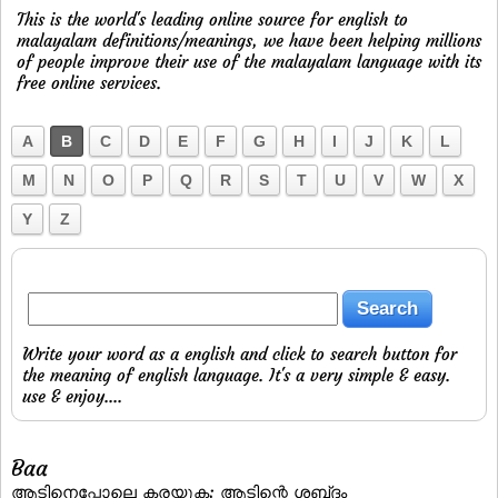
This is the world's leading online source for english to
malayalam definitions/meanings, we have been helping millions
of people improve their use of the malayalam language with its
free online services.
A
B
C
D
E
F
G
H
I
J
K
L
M
N
O
P
Q
R
S
T
U
V
W
X
Y
Z
Write your word as a english and click to search button for
the meaning of english language. It's a very simple & easy.
use & enjoy....
Baa
ആടിനെപ്പോലെ കരയുക; ആടിന്റെ ശബ്‌ദം