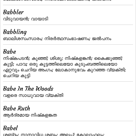
Babbler
വിടുവായന്‍; വായാടി
Babbling
ബാലിശസംസാരം; നിരര്‍ത്ഥസംഭാഷണം; ജല്‍പനം
Babe
നിഷ്‌കപടന്‍; കുഞ്ഞ്‌; ശിശു; നിഷ്‌കളങ്കന്‍; കൈക്കുഞ്ഞ്‌;
കുട്ടി; പാവ; ഒരു കൂട്ടത്തിലെയോ കുടുംബത്തിലെയോ
ഏറ്റവും ചെറിയ അംഗം; ലോകാനുഭവം കുറഞ്ഞ വ്യക്തി;
ചെറിയ കുട്ടി
Babe In The Woods
വളരെ സാധുവായ വ്യക്തി
Babe Ruth
ആര്‍ദ്രമായ നിഷ്‌കളങ്കത
Babel
ശബ്‌ദം; നാനാവിധ ശബ്ദം; അലപ്പ്‌; കോലാഹലം;