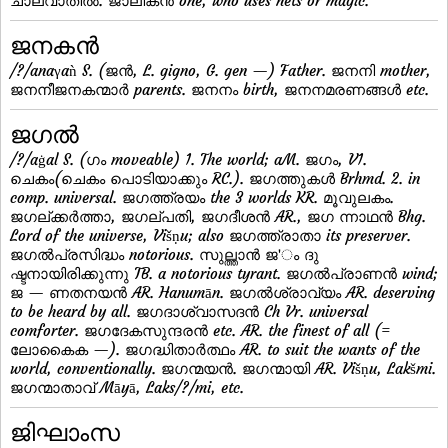
ചാലവാതില്‍. ജാലികന്‍ one, who uses nets or magic.
ജനകന്‍
/?/anaγaǹ S. (ജന്‍, L. gigno, G. gen —) Father. ജനനി mother,
ജനനീജനകന്മാര്‍ parents. ജനനം birth, ജനനമരണങ്ങള്‍ etc.
ജഗല്‍
/?/aġal S. (ഗം moveable) 1. The world; aM. ജഗം, V1.
ചെകം(ചെകം പൊടിയാക്കും RC.). ജഗത്തുകള്‍ Brhmd. 2. in
comp. universal. ജഗത്ത്രയം the 3 worlds KR. മൂവുലകം.
ജഗല്ക്കര്‍ത്താ, ജഗല്പതി, ജഗദീശന്‍ AR., ജഗ ന്നാഥന്‍ Bhg.
Lord of the universe, Višṇu; also ജഗത്ത്രാതാ its preserver.
ജഗല്‍പ്രസിദ്ധം notorious. സുല്ത്താന്‍ ജ'ം ദു
ഷ്ടനായിരിക്കുന്നു TB. a notorious tyrant. ജഗല്‍പ്രാണന്‍ wind;
ജ — ണതനയന്‍ AR. Hanumān. ജഗല്‍ശ്രാവ്യം AR. deserving
to be heard by all. ജഗദാശ്വാസദന്‍ Ch Vr. universal
comforter. ജഗദേകസുന്ദരന്‍ etc. AR. the finest of all (=
ലോകൈക —). ജഗദ്ധിതാര്‍ത്ഥം AR. to suit the wants of the
world, conventionally. ജഗന്മയന്‍. ജഗന്മായി AR. Višṇu, Lakšmi.
ജഗന്മാതാവ് Māyā, Laks/?/mi, etc.
ജിഘാംസ