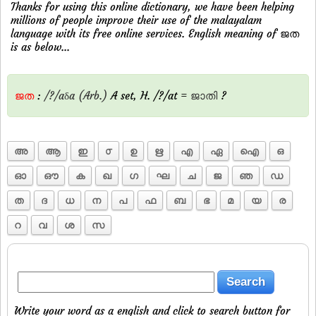
Thanks for using this online dictionary, we have been helping
millions of people improve their use of the malayalam
language with its free online services. English meaning of ജത
is as below...
ജത
:
/?/aδa
(Arb.)
A set, H. /?/at =
ജാതി
?
അ
ആ
ഇ
൦
ഉ
ഋ
എ
ഏ
ഐ
ഒ
ഓ
ഔ
ക
ഖ
ഗ
ഘ
ച
ജ
ഞ
ഡ
ത
ദ
ധ
ന
പ
ഫ
ബ
ഭ
മ
യ
ര
റ
വ
ശ
സ
Write your word as a english and click to search button for