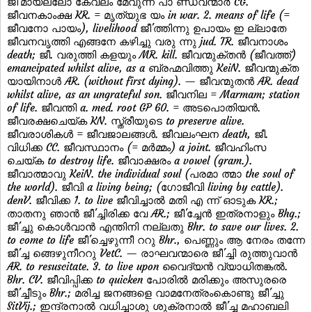
ജീ'മായല്ലോ കേവലം മേവുന്ന പാ ണ്ഡവന്മാര്‍ CG.
ജീവനകാംക്ഷ KR. = മൃത്യുഭ യം in war. 2. means of life (=
ജീവനോ പായം), livelihood ജീ'ത്തിന്നു ഉപായം ഇ ല്ലാതേ
ജീവനവൃത്തി എങ്ങനേ കഴിച്ചു വരു ന്നു jud. TR. ജീവനാശം
death; ജീ. വരുത്തി കളയും MR. kill. ജീവന്മുക്തന്‍ (ജീവത്ത്)
emancipated whilst alive, as a ബ്രഹ്മവിത്തു KeiN. ജീവന്മുക്ത
യായിനാള്‍ AR. (without first dying). — ജീവന്മുതന്‍ AR. dead
whilst alive, as an ungrateful son. ജീവനില = Marmam; station
of life. ജീവന്തി a. med. root GP 60. = അടപൊതിയന്‍.
ജീവരക്ഷചെയ്ക KN. സ്ത്രീയുടെ to preserve alive.
ജീവരാശികള്‍ = ജീവജാലങ്ങള്‍. ജീവലംഘന death, ജീ.
വിധിക്ക CC. ജീവസ്ഥാനം (= മര്‍മ്മം) a joint. ജീവഹിംസ
ചെയ്ക to destroy life. ജീവാക്ഷരം a vowel (gram.).
ജീവാത്മാവു KeiN. the individual soul (പരമാ ത്മാ the soul of
the world). ജീവി a living being; (ഗോജീവി living by cattle).
denV. ജീവിക്ക 1. to live ജീവിച്ചാല്‍ മതി എ ന്ന് ഓടുക KR.;
താതനു ഞാന്‍ ജീ'ച്ചിരിക്ക വേ AR.; ജീ'ച്ചേന്‍ ഇത്രനാളും Bhg.;
ജീ'ച്ചു കൊള്‍വാന്‍ എന്തിനി നല്ലതു Bhr. to save our lives. 2.
to come to life ജീ'ച്ചെഴുന്നീ ററു Bhr., പെണ്ണും ആ നേരം തന്നേ
ജീ'ച്ച ങ്ങെഴുനീററു VetC. — രാഘവന്മാരെ ജീ'ച്ചി രുത്തുവാന്‍
AR. to resuscitate. 3. to live upon വൈദ്യന്‍ വ്യാധിതങ്കല്‍.
Bhr. CV. ജീവിപ്പിക്ക to quicken പോരില്‍ മരിക്കും അസുരരെ
ജീ'ച്ചീടും Bhr.; മരിച്ച ജനങ്ങളെ വാമനേത്രംകൊണ്ടു ജീ'ച്ചു
SitVij.; ഇന്ദ്രനാല്‍ വധിച്ചാശു ശുക്രനാല്‍ ജീ'ച്ച മഹാബലി