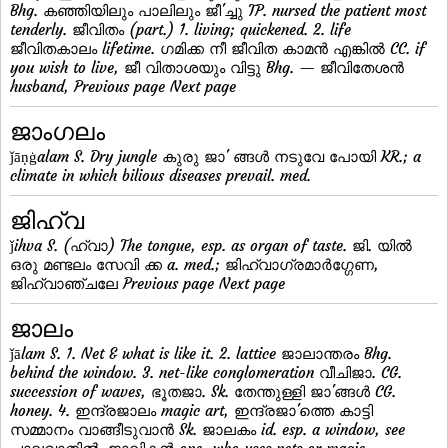
Bhg. കഞ്ഞിയിലും പാലിലും ജീ'ച്ചു TP. nursed the patient most
tenderly. ജീവിതം (part.) 1. living; quickened. 2. life
ജീവിതകാലം lifetime. ഗമിക്ക നീ ജീവിത കാമന്‍ എങ്കില്‍ CC. if
you wish to live, ജീ വിതാശയും വിട്ടു Bhg. — ജീവിതേശന്‍
husband, Previous page Next page
ജാംഗലം
ǰāṇġalam S. Dry jungle കുരു ജാ' ങ്ങള്‍ നടുവേ പോയി KR.; a
climate in which bilious diseases prevail. med.
ജിഹ്വ
ǰihva S. (ഹ്വാ) The tongue, esp. as organ of taste. ജി. യില്‍
ഒരു മണ്ടലം സേവി ക്ക a. med.; ജിഹ്വാഗ്രമാര്‍ഗ്ഗേണ,
ജിഹ്വാഞ്ചലേ Previous page Next page
ജാലം
ǰālam S. 1. Net & what is like it. 2. lattice ജാലാന്തരം Bhg.
behind the window. 3. net-like conglomeration വീചിജാ. CG.
succession of waves, ഭൂതജാ. Sk. തേന്തുള്ളി ജാ'ങ്ങള്‍ CG.
honey. 4. ഇന്ദ്രജാലം magic art, ഇന്ദ്രജാ'ത്തെ കാട്ടി
സമ്മാനം വാങ്ങീടുവാന്‍ Sk. ജാലകം id. esp. a window, see