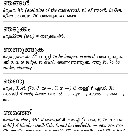
ഞങ്ങള്‍
ńaṇṇaḷ We (exclusive of the addressed), pl. of ഞാന്‍; in Gen.
often ഞങ്ങടേ TR. ഞങ്ങുക see ഞെ —.
ഞടുക്കം
ńaḍukkam (loc.) = നടുക്കം Arb.
ഞണുങ്ങുക
ńaṇuṇṇuγa So. (C. നഗ്ഗു) To be bulged, crushed. ഞണുക്കുക,
ക്കി v. a. to bulge, to crush. ഞണുഞണുക്ക, ത്തു So. To be
sticky, clammy.
ഞണ്ടു
ńaṇḍụ T. M. (Te. C. യ —, T. ന —) C. നള്ളി & ഏഡി, Tu.
ഡഞ്ജി) A crab; kinds: വ യല്‍ —, പുഴ —, കടല്‍ —, കര —,
etc.
ഞമഞ്ഞി
ńamańńi Hor., MC. & ഞമിഞ്ചി, നമിച്ചി (T. നമ, C. Te. നവ to
itch?) A bivalve shell-fish, found in ricefields. — ഞ. മാം സം
GP. whelk. ഞമഞ്ഞിക്ക a cockle V2. ഞമഞ്ഞിപ്പൊട്ടി V1. a bird,