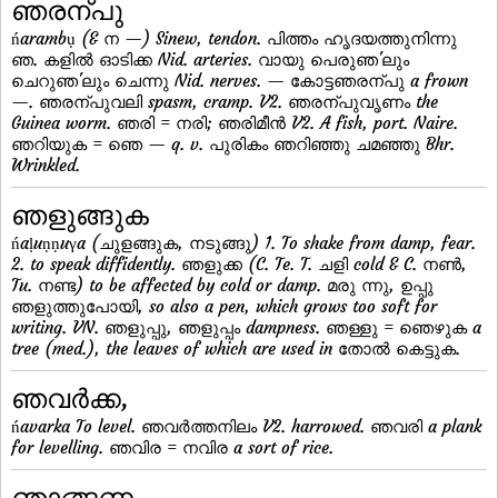
ഞരന്പു
ńarambụ (& ന —) Sinew, tendon. പിത്തം ഹൃദയത്തുനിന്നു
ഞ. കളില്‍ ഓടിക്ക Nid. arteries. വായു പെരുഞ'ലും
ചെറുഞ'ലും ചെന്നു Nid. nerves. — കോട്ടഞരന്പു a frown
—. ഞരന്പുവലി spasm, cramp. V2. ഞരന്പുവൃണം the
Guinea worm. ഞരി = നരി; ഞരിമീന്‍ V2. A fish, port. Naire.
ഞറിയുക = ഞെ — q. v. പുരികം ഞറിഞ്ഞു ചമഞ്ഞു Bhr.
Wrinkled.
ഞളുങ്ങുക
ńaḷuṇṇuγa (ചുളങ്ങുക, നടുങ്ങു) 1. To shake from damp, fear.
2. to speak diffidently. ഞളുക്ക (C. Te. T. ചളി cold & C. നണ്‍,
Tu. നണ്ട) to be affected by cold or damp. മരു ന്നു, ഉപ്പു
ഞളുത്തുപോയി, so also a pen, which grows too soft for
writing. VN. ഞളുപ്പു, ഞളുപ്പം dampness. ഞള്ളു = ഞെഴുക a
tree (med.), the leaves of which are used in തോല്‍ കെട്ടുക.
ഞവര്‍ക്ക,
ńavarka To level. ഞവര്‍ത്തനിലം V2. harrowed. ഞവരി a plank
for levelling. ഞവിര = നവിര a sort of rice.
ഞാങ്ങണ