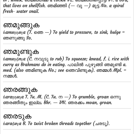
that lives on shellfish. ഞമിഞ്ഞി (— വു —) മുട്ട No. a spiral
fresh- water snail.
ഞമുങ്ങുക
ńamuṇṇuγa (T. ഞെ —) To yield to pressure, to sink, bulge =
ഞണുങ്ങു So.
ഞമുണ്ടുക
ńamuṇḍnγa (C. നവുടു to rub) To squeeze; knead, f. i. rice with
curry as Brahmans do in eating. പാലില്‍ പുഴുങ്ങി ഞമുണ്ടി a.
med. (also ഞമിണ്ടുക No.; see ഞെവിണ്ടുക). ഞമ്മള്‍ Mpl. =
നമ്മള്‍.
ഞരങ്ങുക
ńaraṇṇuγa T. Tu. M. (C. Tu. ന —) To grumble, groan ഒന്നു
ഞരങ്ങീതും ഇല്ല. Bhr. — VN. ഞരക്കം moan, groan.
ഞരടുക
ńaraḍuγa B. To twist broken threads together (ചരടു).