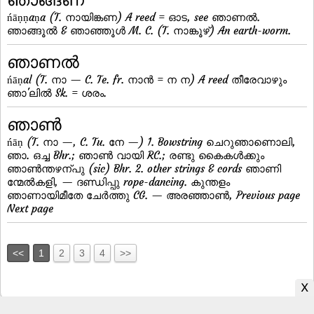
ńāṇṇaṇa (T. നായിങ്കണ) A reed = ഓട, see ഞാണല്‍.
ഞാങ്ങൂല്‍ & ഞാഞ്ഞൂള്‍ M. C. (T. നാങ്കൂഴ്) An earth-worm.
ഞാണല്‍
ńāṇal (T. നാ — C. Te. fr. നാന്‍ = ന ന) A reed തീരേവാഴും
ഞാ'ലില്‍ Sk. = ശരം.
ഞാണ്‍
ńāṇ (T. നാ —, C. Tu. നേ —) 1. Bowstring ചെറുഞാണൊലി,
ഞാ. ഒച്ച Bhr.; ഞാണ്‍ വായി RC.; രണ്ടു കൈകള്‍ക്കും
ഞാണ്‍ന്തഴന്പു (sic) Bhr. 2. other strings & cords ഞാണി
ന്മേല്‍കളി, — ദണ്ഡിപ്പു rope-dancing. കുന്തളം
ഞാണായിമീതേ ചേര്‍ത്തു CG. — അരഞ്ഞാണ്‍, Previous page
Next page
<<
1
2
3
4
>>