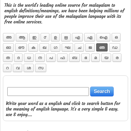
This is the world's leading online source for malayalam to
english definitions/meanings, we have been helping millions of
people improve their use of the malayalam language with its
free online services.
അ
ആ
ഇ
൦
ഉ
ഋ
എ
ഏ
ഐ
ഒ
ഓ
ഔ
ക
ഖ
ഗ
ഘ
ച
ജ
ഞ
ഡ
ത
ദ
ധ
ന
പ
ഫ
ബ
ഭ
മ
യ
ര
റ
വ
ശ
സ
Write your word as a english and click to search button for
the meaning of english language. It's a very simple & easy.
use & enjoy....