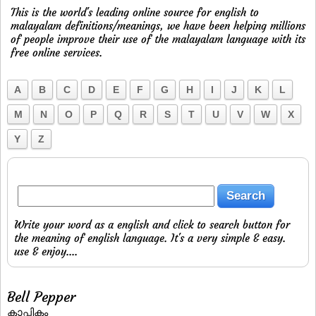
This is the world's leading online source for english to
malayalam definitions/meanings, we have been helping millions
of people improve their use of the malayalam language with its
free online services.
A
B
C
D
E
F
G
H
I
J
K
L
M
N
O
P
Q
R
S
T
U
V
W
X
Y
Z
Write your word as a english and click to search button for
the meaning of english language. It's a very simple & easy.
use & enjoy....
Bell Pepper
കാപ്സികം