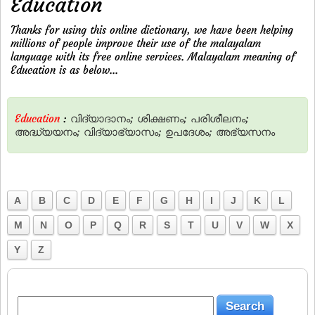
Education
Thanks for using this online dictionary, we have been helping
millions of people improve their use of the malayalam
language with its free online services. Malayalam meaning of
Education is as below...
Education
:
വിദ്യാദാനം;
ശിക്ഷണം;
പരിശീലനം;
അദ്ധ്യയനം;
വിദ്യാഭ്യാസം;
ഉപദേശം;
അഭ്യസനം
A
B
C
D
E
F
G
H
I
J
K
L
M
N
O
P
Q
R
S
T
U
V
W
X
Y
Z