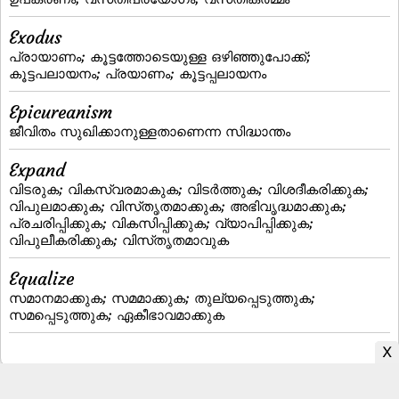
Exodus
പ്രായാണം; കൂട്ടത്തോടെയുള്ള ഒഴിഞ്ഞുപോക്ക്;
കൂട്ടപലായനം; പ്രയാണം; കൂട്ടപ്പലായനം
Epicureanism
ജീവിതം സുഖിക്കാനുള്ളതാണെന്ന സിദ്ധാന്തം
Expand
വിടരുക; വികസ്വരമാകുക; വിടര്‍ത്തുക; വിശദീകരിക്കുക;
വിപുലമാക്കുക; വിസ്‌തൃതമാക്കുക; അഭിവൃദ്ധമാക്കുക;
പ്രചരിപ്പിക്കുക; വികസിപ്പിക്കുക; വ്യാപിപ്പിക്കുക;
വിപുലീകരിക്കുക; വിസ്‌തൃതമാവുക
Equalize
സമാനമാക്കുക; സമമാക്കുക; തുല്യപ്പെടുത്തുക;
സമപ്പെടുത്തുക; ഏകീഭാവമാക്കുക
Malayalam to English Dictionary
|
English to Malayalam Dictionary