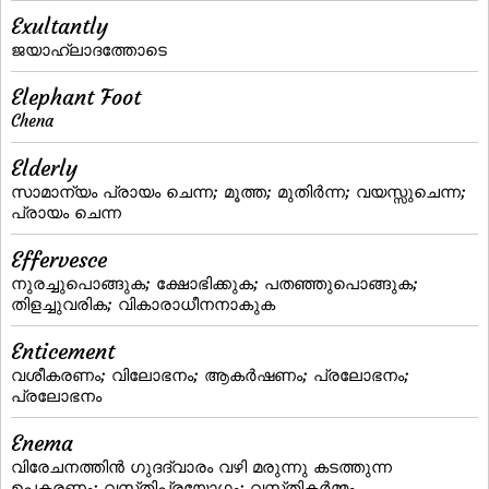
Exultantly
ജയാഹ്ലാദത്തോടെ
Elephant Foot
Chena
Elderly
സാമാന്യം പ്രായം ചെന്ന; മൂത്ത; മുതിര്‍ന്ന; വയസ്സുചെന്ന;
പ്രായം ചെന്ന
Effervesce
നുരച്ചുപൊങ്ങുക; ക്ഷോഭിക്കുക; പതഞ്ഞുപൊങ്ങുക;
തിളച്ചുവരിക; വികാരാധീനനാകുക
Enticement
വശീകരണം; വിലോഭനം; ആകര്‍ഷണം; പ്രലോഭനം;
പ്രലോഭനം
Enema
വിരേചനത്തിന്‍ ഗുദദ്വാരം വഴി മരുന്നു കടത്തുന്ന
ഉപകരണം; വസ്‌തിപ്രയോഗം; വസ്‌തികര്‍മ്മം