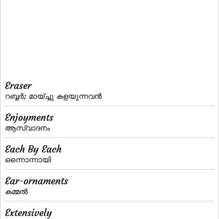
Eraser
റബ്ബര്‍; മായ്‌ച്ചു കളയുന്നവന്‍
Enjoyments
ആസ്വാദനം
Each By Each
ഒന്നൊന്നായി
Ear-ornaments
കമ്മല്‍
Extensively