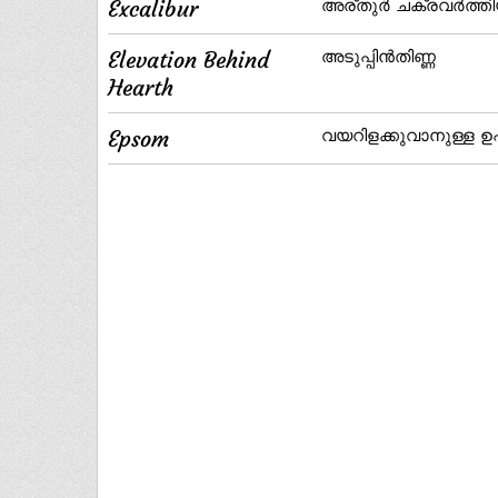
Excalibur
അര്തുര്‍ ചക്രവര്‍ത
Elevation Behind
അടുപ്പിന്‍തിണ്ണ
Hearth
Epsom
വയറിളക്കുവാനുള്ള ഉപ്പ