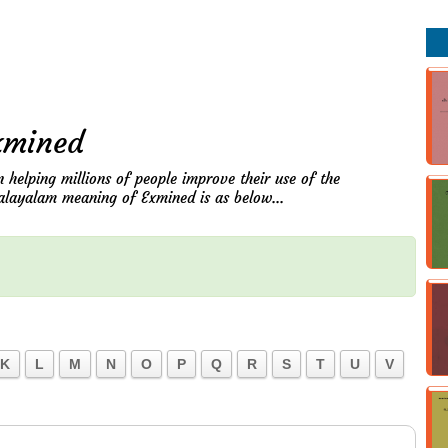
xmined
n helping millions of people improve their use of the
alayalam meaning of Exmined is as below...
K
L
M
N
O
P
Q
R
S
T
U
V