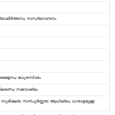
യാകീര്‍ത്തനം; സന്ധ്യാവന്ദനം
രമേളനം; മധുരസ്വരം
മീകരണം; സമവാക്യം
 സുഭിക്ഷത; സന്പൂര്‍ണ്ണത; ആധിക്യം; ധാരാളമുള്ള