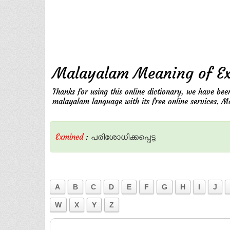
Malayalam Meaning of E
Thanks for using this online dictionary, we have bee
malayalam language with its free online services. M
Exmined
:
പരിശോധിക്കപ്പെട്ട
A
B
C
D
E
F
G
H
I
J
W
X
Y
Z