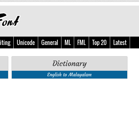
iting
Unicode
General
ML
FML
Top 20
Latest
Dictionary
English to Malayalam