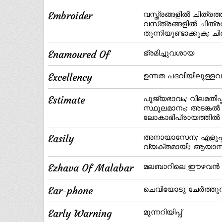
Embroider
വസ്ത്രങ്ങളില്‍ ചിത്ര
വസ്‌ത്രങ്ങളില്‍ ചിത്
തുന്നിയുണ്ടാക്കുക; 
Enamoured Of
ഭ്രമിച്ചുവശായ
Excellency
ഉന്നത പദവിയിലുള്ളവ
Estimate
പൂജ്യഭാവം; വിലമതിപ്
സ്ഥൂലമാനം; അടങ്കല്‍ മ
ലോകാഭിപ്രായത്തില്‍
Easily
അനായാസേന; എളുപ്പത്
വ്യക്തമായി; ആയാ
Ezhava Of Malabar
മലബാറിലെ ഈഴവന്‍
Ear-phone
ചെവിയോടു ചേര്‍ത്തുവ
Early Warning
മുന്നറിയിപ്പ്‌