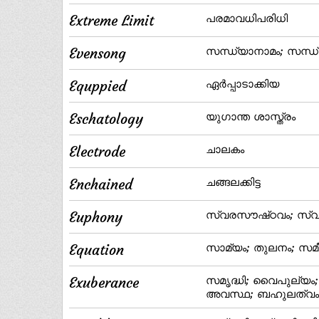
Extreme Limit
പരമാവധിപരിധി
Evensong
സന്ധ്യാനാമം; സന്ധ്
Equppied
ഏര്‍പ്പാടാക്കിയ
Eschatology
യുഗാന്ത ശാസ്ത്രം
Electrode
ചാലകം
Enchained
ചങ്ങലക്കിട്ട
Euphony
സ്വരസൗഷ്‌ഠവം; സ്വ
Equation
സാമ്യം; തുലനം; സ
Exuberance
സമൃദ്ധി; വൈപുല്യം;
അവസ്ഥ; ബഹുലത്വം