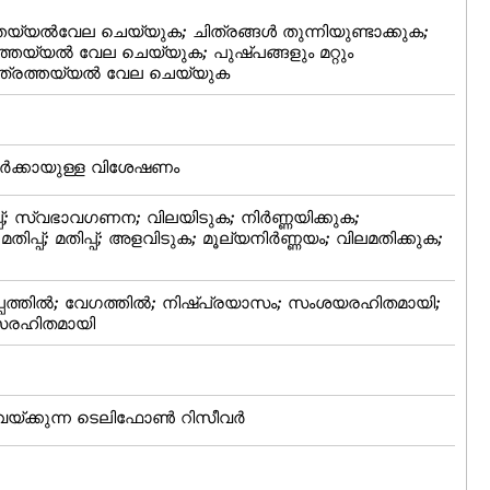
ത്തയ്യല്‍വേല ചെയ്യുക; ചിത്രങ്ങള്‍ തുന്നിയുണ്ടാക്കുക;
രത്തയ്യല്‍ വേല ചെയ്യുക; പുഷ്‌പങ്ങളും മറ്റും
ചിത്രത്തയ്യല്‍ വേല ചെയ്യുക
ര്‍ക്കായുള്ള വിശേഷണം
പ്‌; സ്വഭാവഗണന; വിലയിടുക; നിര്‍ണ്ണയിക്കുക;
തിപ്പ്; മതിപ്പ്‌; അളവിടുക; മൂല്യനിര്‍ണ്ണയം; വിലമതിക്കുക;
തില്‍; വേഗത്തില്‍; നിഷ്‌പ്രയാസം; സംശയരഹിതമായി;
സരഹിതമായി
യ്‌ക്കുന്ന ടെലിഫോണ്‍ റിസീവര്‍