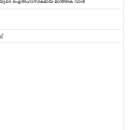
്തിയുടെ ഐതിഹാസികമായ മാന്ത്രിക വാള്‍
്‌