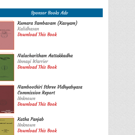
Sponsor Books Adv
Kumara Sambavam (Kavyam)
Kalidhasan
Download This Book
Nalacharitham Aattakkadha
Unnayi Warrier
Download This Book
Namboothiri Sthree Vidhyabyasa
Commission Report
Unknown
Download This Book
Katha Panjab
Unknown
Download This Book