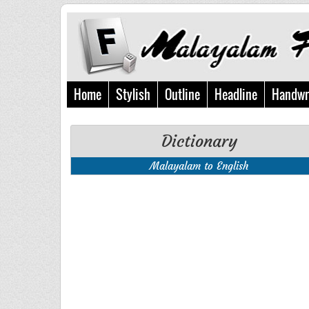
Home
Stylish
Outline
Headline
Handwr
Dictionary
Malayalam to English