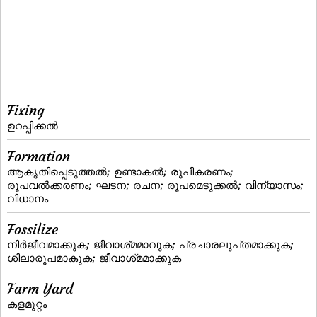
Fixing
ഉറപ്പിക്കല്‍
Formation
ആകൃതിപ്പെടുത്തല്‍; ഉണ്ടാകല്‍; രൂപീകരണം;
രൂപവല്‍ക്കരണം; ഘടന; രചന; രൂപമെടുക്കല്‍; വിന്യാസം;
വിധാനം
Fossilize
നിര്‍ജീവമാക്കുക; ജീവാശ്‌മമാവുക; പ്രചാരലുപ്‌തമാക്കുക;
ശിലാരൂപമാകുക; ജീവാശ്‌മമാക്കുക
Farm Yard
കളമുറ്റം