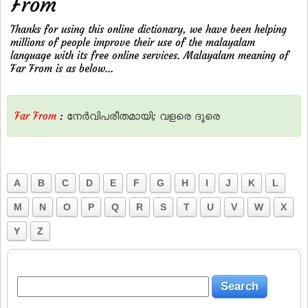
From
Thanks for using this online dictionary, we have been helping
millions of people improve their use of the malayalam
language with its free online services. Malayalam meaning of
Far From is as below...
Far From
:
നേര്‍വിപരീതമായി;
വളരെ
ദൂരെ
A
B
C
D
E
F
G
H
I
J
K
L
M
N
O
P
Q
R
S
T
U
V
W
X
Y
Z