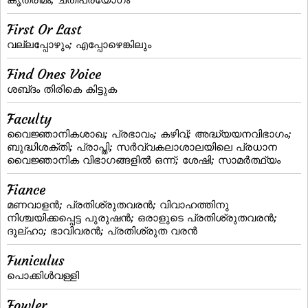
First Or Last
വല്ലപ്പോഴും; എപ്പോഴെങ്കിലും
Find Ones Voice
ശബ്‌ദം തിരികെ കിട്ടുക
Faculty
വൈജ്ഞാനികശാഖ; പ്രഭാവം; കഴിവ്‌; അദ്ധ്യയനവിഭാഗം;
ബുദ്ധിശക്തി; പ്രാപ്തി; സര്‍വ്വകലാശാലയിലെ പ്രധാന
വൈജ്ഞാനിക വിഭാഗങ്ങളില്‍ ഒന്ന്‌; ശേഷി; സാമര്‍ത്ഥ്യം
Fiance
മണവാളന്‍; പ്രതിശ്രുതവരന്‍; വിവാഹത്തിനു
നിശ്ചയിക്കപ്പെട്ട പുരുഷന്‍; ഒരാളുടെ പ്രതിശ്രുതവരന്‍;
ദൂല്‌ഹാ; ഭാവിവരന്‍; പ്രതിശ്രുത വരന്‍
Funiculus
പൊക്കിള്‍വള്ളി
Fowler