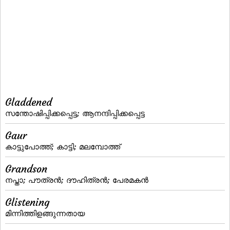
Gladdened
സന്തോഷിപ്പിക്കപ്പെട്ട; ആനന്ദിപ്പിക്കപ്പെട്ട
Gaur
കാട്ടുപോത്ത്‌; കാട്ടി; മലമ്പോത്ത്‌
Grandson
നപ്താ; പൗത്രന്‍; ദൗഹിത്രന്‍; പേരമകന്‍
Glistening
മിന്നിത്തിളങ്ങുന്നതായ