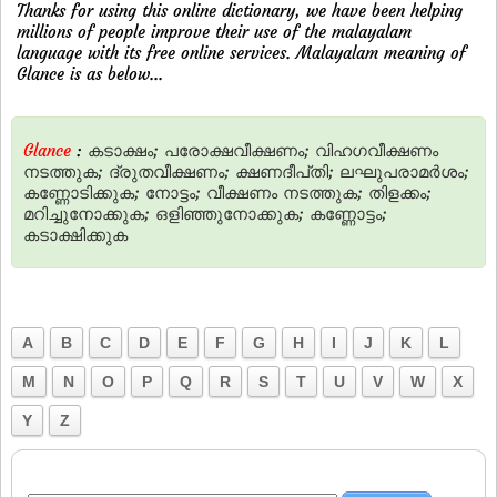
Thanks for using this online dictionary, we have been helping
millions of people improve their use of the malayalam
language with its free online services. Malayalam meaning of
Glance is as below...
Glance
:
കടാക്ഷം;
പരോക്ഷവീക്ഷണം;
വിഹഗവീക്ഷണം
നടത്തുക;
ദ്രുതവീക്ഷണം;
ക്ഷണദീപ്‌തി;
ലഘുപരാമര്‍ശം;
കണ്ണോടിക്കുക;
നോട്ടം;
വീക്ഷണം
നടത്തുക;
തിളക്കം;
മറിച്ചുനോക്കുക;
ഒളിഞ്ഞുനോക്കുക;
കണ്ണോട്ടം;
കടാക്ഷിക്കുക
A
B
C
D
E
F
G
H
I
J
K
L
M
N
O
P
Q
R
S
T
U
V
W
X
Y
Z