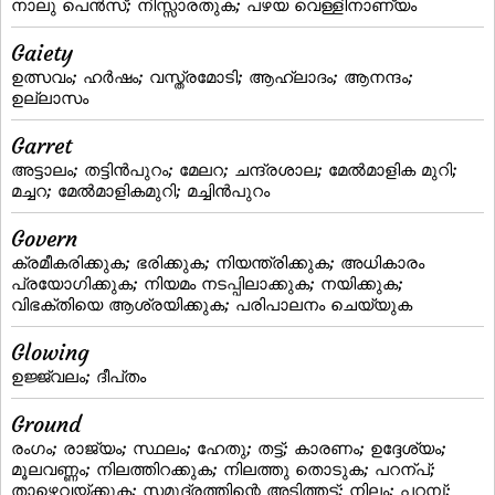
നാലു പെന്‍സ്‌; നിസ്സാരതുക; പഴയ വെള്ളിനാണ്യം
Gaiety
ഉത്സവം; ഹര്‍ഷം; വസ്ത്രമോടി; ആഹ്ലാദം; ആനന്ദം;
ഉല്ലാസം
Garret
അട്ടാലം; തട്ടിന്‍പുറം; മേലറ; ചന്ദ്രശാല; മേല്‍മാളിക മുറി;
മച്ചറ; മേല്‍മാളികമുറി; മച്ചിന്‍പുറം
Govern
ക്രമീകരിക്കുക; ഭരിക്കുക; നിയന്ത്രിക്കുക; അധികാരം
പ്രയോഗിക്കുക; നിയമം നടപ്പിലാക്കുക; നയിക്കുക;
വിഭക്തിയെ ആശ്രയിക്കുക; പരിപാലനം ചെയ്യുക
Glowing
ഉജ്ജ്വലം; ദീപ്‌തം
Ground
രംഗം; രാജ്യം; സ്ഥലം; ഹേതു; തട്ട്‌; കാരണം; ഉദ്ദേശ്യം;
മൂലവണ്ണം; നിലത്തിറക്കുക; നിലത്തു തൊടുക; പറന്പ്;
താഴെവയ്‌ക്കുക; സമുദ്രത്തിന്റെ അടിത്തട്ട്‌; നിലം; പറമ്പ്‌;