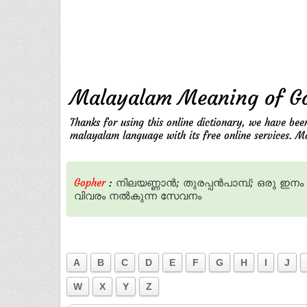
Malayalam Meaning of G
Thanks for using this online dictionary, we have bee
malayalam language with its free online services. M
Gopher
:
നിലയണ്ണാന്‍;
തുരപ്പന്‍പാമ്പ്‌;
ഒരു
ഇനം
വിവരം
നല്‍കുന്ന
സേവനം
A
B
C
D
E
F
G
H
I
J
W
X
Y
Z