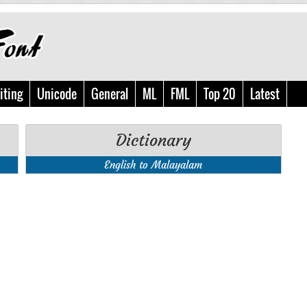
iting
Unicode
General
ML
FML
Top 20
Latest
Dictionary
English to Malayalam