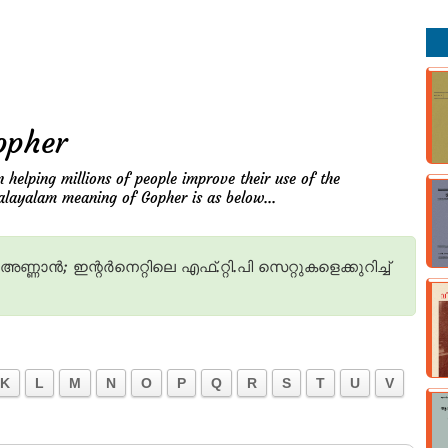
opher
n helping millions of people improve their use of the
alayalam meaning of Gopher is as below...
അണ്ണാന്‍;
ഇന്റര്‍നെറ്റിലെ
എഫ്‌.റ്റി.പി
സെറ്റുകളെക്കുറിച്ച്‌
K
L
M
N
O
P
Q
R
S
T
U
V