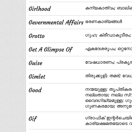
Girlhood
കന്യകാത്വം; ബാലി
Gevernmental Affairs
ഭരണകാര്യങ്ങള്‍
Grotto
ഗുഹ; ക്രീഡാകുടീരം; 
Get A Glimpse Of
ഏകദേശരൂപം; ഒറ്റനോട്
Guise
വേഷധാരണം; പ്രകൃതി
Gimlet
തിരുക്കുളി; തമര്; വേ
Good
നന്മയുള്ള; തൃപ്‌തിക
നല്ലതായ; നല്ല സ്വഭ
വൈദഗ്‌ദ്ധ്യമുള്ള; ഗ
ഗുണകരമായ; അനുയോജ
Gif
ഗ്രാഫിക്‌ ഇന്റര്‍ചെയിഞ്
കാര്യക്ഷമതയോടെ വ