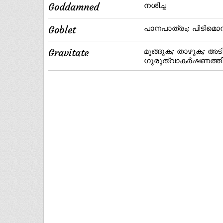
Goddamned
നശിച്ച
Goblet
പാനപാത്രം; പിടിമൊ
Gravitate
മുങ്ങുക; താഴുക; അട
ഗുരുത്വാകര്‍ഷണത്ത