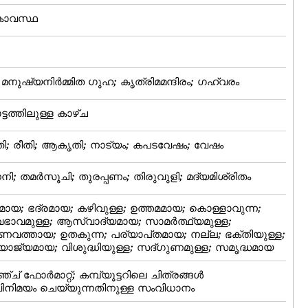
കാവസ്ഥ
മനുഷ്യനിര്‍മ്മിത ഗുഹ; കൃത്രിമമന്ദിരം; ഗഹ്വരം
ടത്തിലുള്ള കാഴ്‌ച
; രീതി; ആകൃതി; നാട്യം; കപടവേഷം; വേഷം
ധനി; തമര്‍സൂചി; തുരപ്പണം; തിരുവുളി; മദ്യമിശ്രിതം
രമായ; ഭദ്രമായ; കഴിവുള്ള; ഉത്തമമായ; കൊള്ളാവുന്ന;
ാവമുള്ള; ആസ്വാദ്യമായ; സാമര്‍ത്ഥ്യമുള്ള;
ുണവത്തായ; ഉതകുന്ന; പര്യാപ്‌തമായ; നല്ല; ഭക്തിയുള്ള;
്യമായ; വിശുദ്ധിയുള്ള; സദ്‌ഗുണമുള്ള; സമൃദ്ധമായ
ച്‌ ഫോര്‍മാറ്റ്‌; കമ്പ്യൂട്ടറിലെ ചിത്രങ്ങള്‍
ിനിമയം ചെയ്യുന്നതിനുള്ള സംവിധാനം