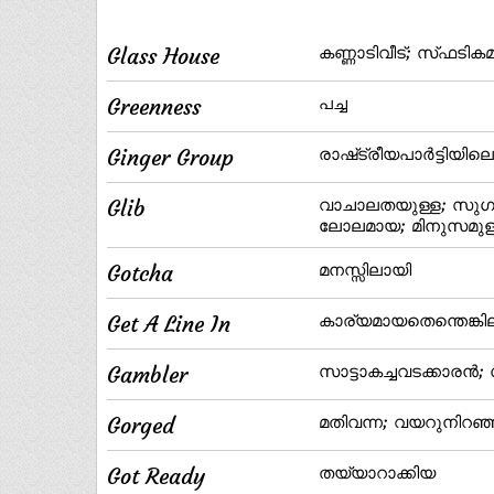
Glass House
കണ്ണാടിവീട്‌; സ്‌ഫടികമ
Greenness
പച്ച
Ginger Group
രാഷ്‌ട്രീയപാര്‍ട്ടിയി
Glib
വാചാലതയുള്ള; സുഗമ
ലോലമായ; മിനുസമു
Gotcha
മനസ്സിലായി
Get A Line In
കാര്യമായതെന്തെങ്കി
Gambler
സാട്ടാകച്ചവടക്കാരന്‍; 
Gorged
മതിവന്ന; വയറുനിറഞ
Got Ready
തയ്യാറാക്കിയ