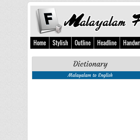
Home
Stylish
Outline
Headline
Handwr
Dictionary
Malayalam to English