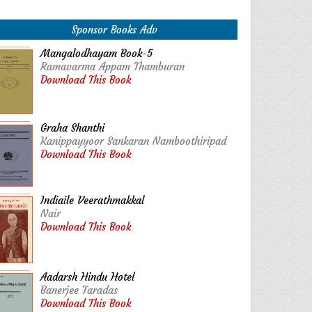
Sponsor Books Adv
Mangalodhayam Book-5
Ramavarma Appam Thamburan
Download This Book
Graha Shanthi
Kanippayyoor Sankaran Namboothiripad
Download This Book
Indiaile Veerathmakkal
Nair
Download This Book
Aadarsh Hindu Hotel
Banerjee Taradas
Download This Book