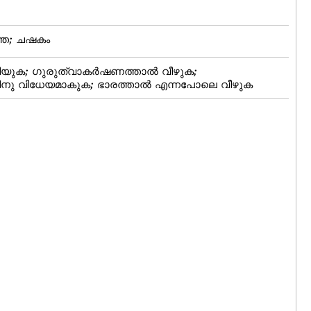
ന്ത; ചഷകം
ിയുക; ഗുരുത്വാകര്‍ഷണത്താല്‍ വീഴുക;
ിനു വിധേയമാകുക; ഭാരത്താല്‍ എന്നപോലെ വീഴുക