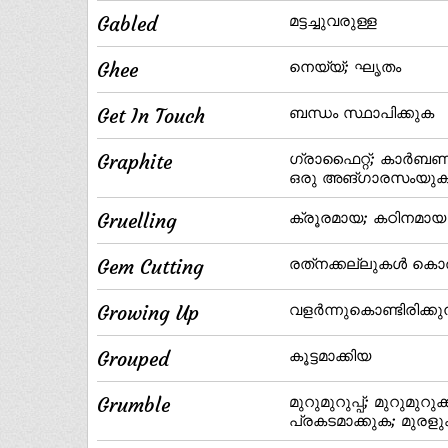
Gabled
മട്ടച്ചുവരുള്ള
Ghee
നെയ്യ്‌; ഘൃതം
Get In Touch
ബന്ധം സ്ഥാപിക്കുക
Graphite
ഗ്രാഫൈറ്റ്‌; കാര്‍ബണ
ഒരു അങ്ഗാരസംയുക്ത
Gruelling
ക്രൂരമായ; കഠിനമായ
Gem Cutting
രത്‌നക്കല്ലുകള്‍ കൊ
Growing Up
വളര്‍ന്നുകൊണ്ടിരിക്കു
Grouped
കൂട്ടമാക്കിയ
Grumble
മുറുമുറുപ്പ്‌; മുറുമുറ
പ്രകടമാക്കുക; മുരളു