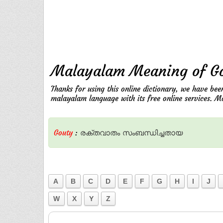
Malayalam Meaning of G
Thanks for using this online dictionary, we have bee
malayalam language with its free online services. M
Gouty
:
രക്തവാതം
സംബന്ധിച്ചതായ
A
B
C
D
E
F
G
H
I
J
W
X
Y
Z