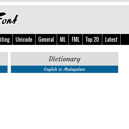
iting
Unicode
General
ML
FML
Top 20
Latest
Dictionary
English to Malayalam