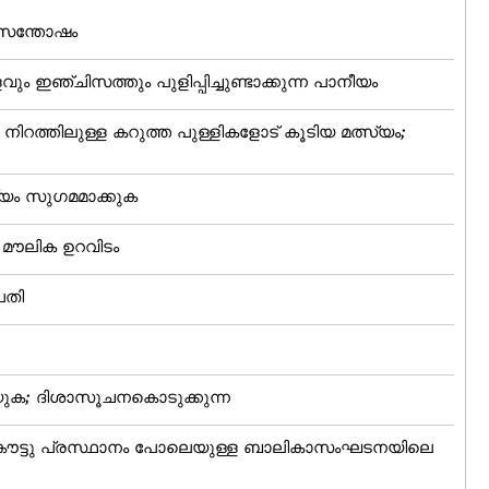
 സന്തോഷം
 ഇഞ്ചിസത്തും പുളിപ്പിച്ചുണ്ടാക്കുന്ന പാനീയം
നിറത്തിലുള്ള കറുത്ത പുള്ളികളോട് കൂടിയ മത്സ്യം;
്യം സുഗമമാക്കുക
മൗലിക ഉറവിടം
പതി
്യുക; ദിശാസൂചനകൊടുക്കുന്ന
്‌കൗട്ടു പ്രസ്ഥാനം പോലെയുള്ള ബാലികാസംഘടനയിലെ