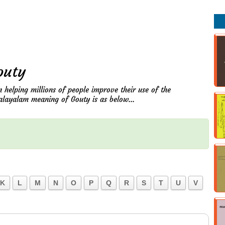
outy
n helping millions of people improve their use of the
alayalam meaning of Gouty is as below...
K
L
M
N
O
P
Q
R
S
T
U
V