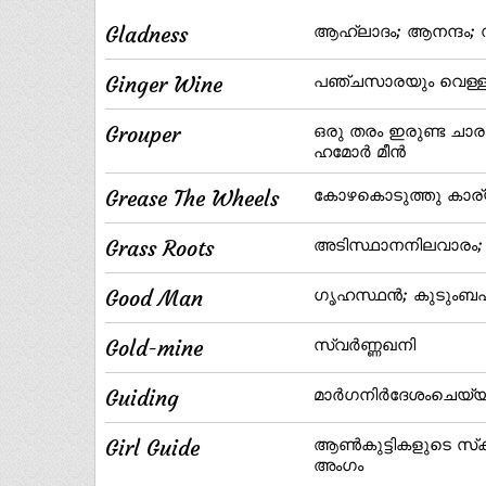
Gladness
ആഹ്ലാദം; ആനന്ദം;
Ginger Wine
പഞ്ചസാരയും വെള്ളവും
Grouper
ഒരു തരം ഇരുണ്ട ചാര 
ഹമോര്‍ മീന്‍
Grease The Wheels
കോഴകൊടുത്തു കാര
Grass Roots
അടിസ്ഥാനനിലവാരം; 
Good Man
ഗൃഹസ്ഥന്‍; കുടുംബ
Gold-mine
സ്വര്‍ണ്ണഖനി
Guiding
മാര്‍ഗനിര്‍ദേശംചെയ
Girl Guide
ആണ്‍കുട്ടികളുടെ സ
അംഗം