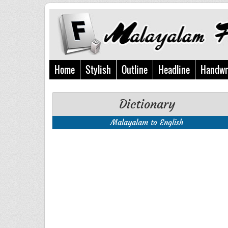
Home
Stylish
Outline
Headline
Handwr
Dictionary
Malayalam to English