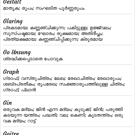
Gestalt
മാതൃക; രൂപം; സംഘടിത പൂര്‍ണ്ണരൂപം
Glaring
പ്രകടമായ; കണ്ണഞ്ചിക്കുന്ന; പകിട്ടുള്ള; ഉജ്ജ്വലം;
സുസ്പഷ്ടമായ; ഘോരം; രൂക്ഷമായ; അതിദീപ്തം;
പ്രത്യക്ഷമായ; കണ്ണഞ്ചിപ്പിക്കുന്ന; ക്രൂരമായ
Go Unsung
ശ്രദ്ധിക്കപ്പെടാതെ പോവുക
Graph
ഗ്രാഫ്; വസ്‌തുചിത്രം; ലേഖ; രേഖാചിത്രം; രേഖാരൂപം;
ശബ്‌ദപ്രതീകം; രൂപരേഖ; സംജ്ഞാരൂപത്തിലുള്ള ചിത്രം;
ഗ്രാഫ്‌; പ്ലാന്‍
Gin
ഒരുവക മദ്യം; ജിന്‍ എന്ന മദ്യം; കുടുക്ക്‌; ജിന്‍; പരുത്തി
കടയുന്ന യന്ത്രം; പദ്ധതി; വല; കെണി; കൂടതന്ത്രം; ഒരു
വക മദ്യം; റാട്ട്‌
Goitre