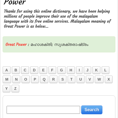
Power
Thanks for using this online dictionary, we have been helping
millions of people improve their use of the malayalam
language with its free online services. Malayalam meaning of
Great Power is as below...
Great Power
:
മഹാശക്തി;
സുശക്തരാഷ്‌ട്രം
A
B
C
D
E
F
G
H
I
J
K
L
M
N
O
P
Q
R
S
T
U
V
W
X
Y
Z