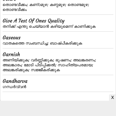
തൊണ്ടവീക്കം; കണ്‌ഠമുഴ; കണ്ഠമുഴ; തൊണ്ടമുഴ;
തൊണ്ടവീക്കം
Give A Test Of Ones Quality
തനിക്ക്‌ എന്തു ചെയ്യാന്‍ കഴിയുമെന്ന്‌ കാണിക്കുക
Gaseous
വാതകത്തെ സംബന്ധിച്ച; ബാഷ്‌പീകരിക്കുക
Garnish
അണിയിക്കുക; വര്‍ണ്ണിക്കുക; ഭൂഷണം; അലങ്കരണം;
അലങ്കാരം; മോടി പിടിപ്പിക്കല്‍; സാഹിത്യപരമായ;
അലങ്കരിക്കുക; സജ്ജീകരിക്കുക
Gandharva
ഗന്ധര്‍വ്വന്‍
Malayalam to English Dictionary
|
English to Malayalam Dictionary
|
Malayalam Fonts
|
Malayalam Books
|
Malayalam Typing
|