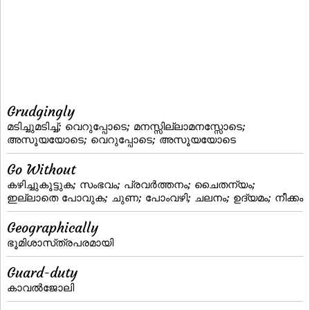
Grudgingly
മടിച്ചുമടിച്ച്; വെറുപ്പോടെ; മനസ്സില്ലാമനസ്സോടെ;
അസൂയയോടെ; വെറുപ്പോടെ; അസൂയയോടെ
Go Without
കഴിച്ചുകൂട്ടുക; സംഭവം; പ്രവര്‍ത്തനം; ചൈതന്യം;
ഇല്ലാതെ പോവുക; ചുണ; പോംവഴി; ചലനം; ഉദ്യമം; നീക്കം
Geographically
ഭൂമിശാസ്‌ത്രപരമായി
Guard-duty
കാവല്‍ജോലി