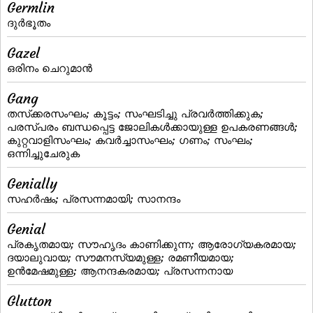
Germlin
ദുര്‍ഭൂതം
Gazel
ഒരിനം ചെറുമാന്‍
Gang
തസ്‌ക്കരസംഘം; കൂട്ടം; സംഘടിച്ചു പ്രവര്‍ത്തിക്കുക;
പരസ്പരം ബന്ധപ്പെട്ട ജോലികള്‍ക്കായുള്ള ഉപകരണങ്ങള്‍;
കുറ്റവാളിസംഘം; കവര്‍ച്ചാസംഘം; ഗണം; സംഘം;
ഒന്നിച്ചുചേരുക
Genially
സഹര്‍ഷം; പ്രസന്നമായി; സാനന്ദം
Genial
പ്രകൃതമായ; സൗഹൃദം കാണിക്കുന്ന; ആരോഗ്യകരമായ;
ദയാലുവായ; സൗമനസ്യമുള്ള; രമണീയമായ;
ഉന്‍മേഷമുള്ള; ആനന്ദകരമായ; പ്രസന്നനായ
Glutton