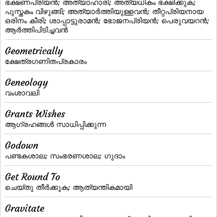
ഭക്ഷണപ്രിയന്‍; അത്യാഹാരി; അത്യധികം ഭക്ഷിക്കുക;
പുസ്തകം വിഴുങ്ങി; അത്യാര്‍ത്തിയുള്ളവന്‍; തീറ്റപ്രിയനായ
ഒരിനം കീരി; ശാപ്പാട്ടുരാമന്‍; ഭോജനപ്രിയന്‍; പെരുവയറന്‍;
ആര്‍ത്തിപിടിച്ചവന്‍
Geometrically
ക്ഷേത്രഗണിതപ്രകാരം
Geneology
വംശാവലി
Grants Wishes
ആഗ്രഹങ്ങള്‍ സാധിപ്പിക്കുന്ന
Godown
പണ്ടകശാല; സംഭരണശാല; ഗുദാം
Get Round To
ചെയ്‌തു തീര്‍ക്കുക; ആത്യന്തികമായി
Gravitate