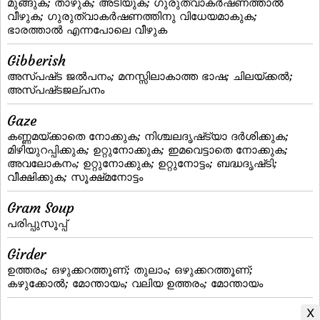
മുങ്ങുക; താഴുക; അടിയുക; ഗുരുത്വാകര്‍ഷണത്താല്‍
വീഴുക; ഗുരുത്വാകര്‍ഷണത്തിനു വിധേയമാകുക;
ഭാരത്താല്‍ എന്നപോലെ വീഴുക
Gibberish
അസ്‌പഷ്‌ട ജല്‍പനം; മനസ്സിലാകാത്ത ഭാഷ; ചിലയ്‌ക്കല്‍;
അസ്‌പഷ്‌ടജല്‌പനം
Gaze
കണ്ണമയ്‌ക്കാതെ നോക്കുക; നിശ്ചലദൃഷ്‌ട്യാ ദര്‍ശിക്കുക;
മിഴിയുറപ്പിക്കുക; ഉറ്റുനോക്കുക; ഇമവെട്ടാതെ നോക്കുക;
അവലോകനം; ഉറ്റുനോക്കുക; ഉറ്റുനോട്ടം; ബദ്ധദൃഷ്‌ടി;
വീക്ഷിക്കുക; സൂക്ഷ്‌മനോട്ടം
Gram Soup
പരിപ്പുസൂപ്പ്‌
Girder
ഉത്തരം; ഒഴുക്കറത്തൂണ്; തുലാം; ഒഴുക്കറത്തൂണ്‌;
കഴുക്കോല്‍; മോന്തായം; വലിയ ഉത്തരം; മോന്തായം