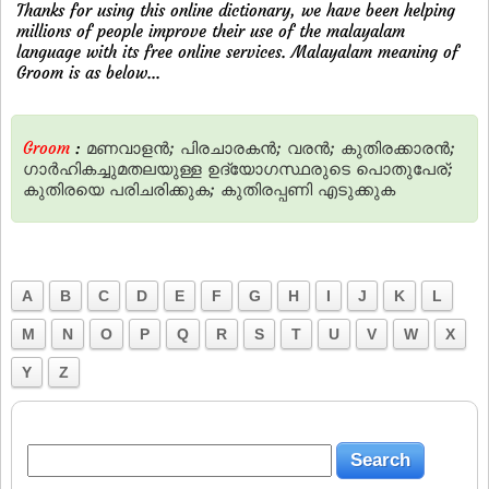
Thanks for using this online dictionary, we have been helping
millions of people improve their use of the malayalam
language with its free online services. Malayalam meaning of
Groom is as below...
Groom
:
മണവാളന്‍;
പിരചാരകന്‍;
വരന്‍;
കുതിരക്കാരന്‍;
ഗാര്‍ഹികച്ചുമതലയുള്ള
ഉദ്യോഗസ്ഥരുടെ
പൊതുപേര്;
കുതിരയെ
പരിചരിക്കുക;
കുതിരപ്പണി
എടുക്കുക
A
B
C
D
E
F
G
H
I
J
K
L
M
N
O
P
Q
R
S
T
U
V
W
X
Y
Z