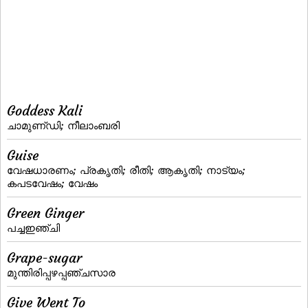
Goddess Kali
ചാമുണ്‌ഡി; നീലാംബരി
Guise
വേഷധാരണം; പ്രകൃതി; രീതി; ആകൃതി; നാട്യം;
കപടവേഷം; വേഷം
Green Ginger
പച്ചഇഞ്ചി
Grape-sugar
മുന്തിരിപ്പഴപ്പഞ്ചസാര
Give Went To