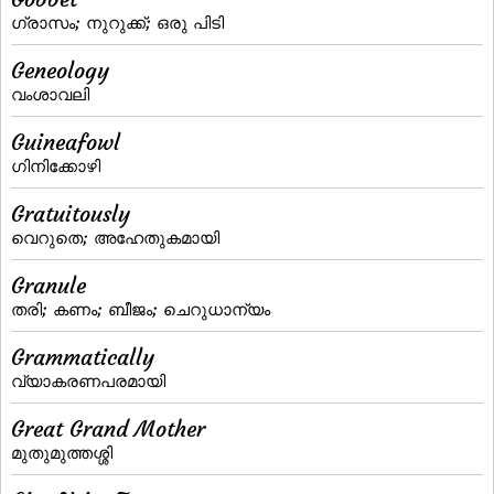
ഗ്രാസം; നുറുക്ക്‌; ഒരു പിടി
Geneology
വംശാവലി
Guineafowl
ഗിനിക്കോഴി
Gratuitously
വെറുതെ; അഹേതുകമായി
Granule
തരി; കണം; ബീജം; ചെറുധാന്യം
Grammatically
വ്യാകരണപരമായി
Great Grand Mother
മുതുമുത്തശ്ശി