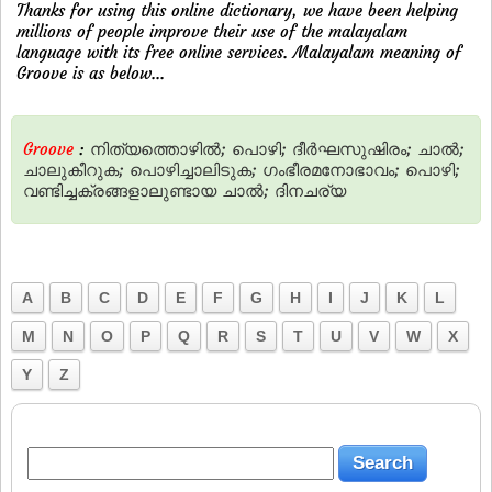
Thanks for using this online dictionary, we have been helping
millions of people improve their use of the malayalam
language with its free online services. Malayalam meaning of
Groove is as below...
Groove
:
നിത്യത്തൊഴില്‍;
പൊഴി;
ദീര്‍ഘസുഷിരം;
ചാല്‍;
ചാലുകീറുക;
പൊഴിച്ചാലിടുക;
ഗംഭീരമനോഭാവം;
പൊഴി;
വണ്ടിച്ചക്രങ്ങളാലുണ്ടായ
ചാല്‍;
ദിനചര്യ
A
B
C
D
E
F
G
H
I
J
K
L
M
N
O
P
Q
R
S
T
U
V
W
X
Y
Z