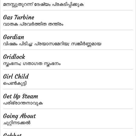
മനസ്സുതുറന്ന് ദേഷ്യം പ്രകടിപ്പിക്കുക
Gas Turbine
വാതക പ്രവര്‍ത്തിത തന്ത്രം
Gordian
വിഷമം പിടിച്ച; പ്രയാസമേറിയ; സങ്കീര്‍ണ്ണമായ
Gridlock
സ്തംഭനം; ഗതാഗത സ്തംഭനം
Girl Child
പെണ്‍കുട്ടി
Get Up Steam
പരിഭ്രാന്തനാവുക
Going About
ചുറ്റിനടക്കല്‍
Gobbet