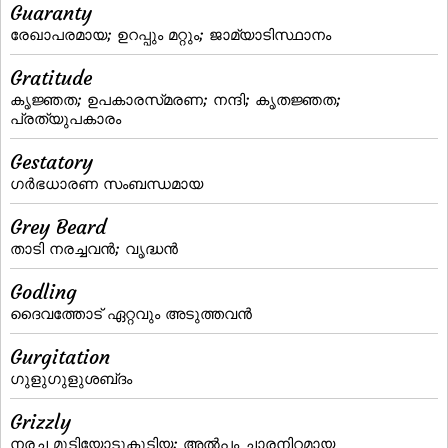
Guaranty
രേഖാപരമായ; ഉറപ്പും മറ്റും; ജാമ്യാടിസ്ഥാനം
Gratitude
കൃജ്ഞത; ഉപകാരസ്‌മരണ; നന്ദി; കൃതജ്ഞത;
പ്രത്യുപകാരം
Gestatory
ഗര്‍ഭധാരണ സംബന്ധമായ
Grey Beard
താടി നരച്ചവന്‍; വൃദ്ധന്‍
Godling
ദൈവത്തോട് ഏറ്റവും അടുത്തവൻ
Gurgitation
ഗുളുഗുളുശബ്‌ദം
Grizzly
നരച്ച മുടിയോടുകൂടിയ; അല്‍പം ചാരനിറമായ