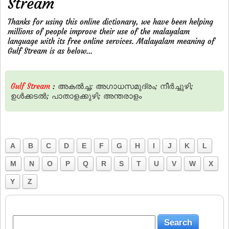
Stream
Thanks for using this online dictionary, we have been helping
millions of people improve their use of the malayalam
language with its free online services. Malayalam meaning of
Gulf Stream is as below...
Gulf Stream
:
അകല്‍ച്ച;
അഗാധസമുദ്രം;
നീര്‍ച്ചുഴി;
ഉള്‍ക്കടല്‍;
പാതാളക്കുഴി;
അന്തരാളം
A
B
C
D
E
F
G
H
I
J
K
L
M
N
O
P
Q
R
S
T
U
V
W
X
Y
Z