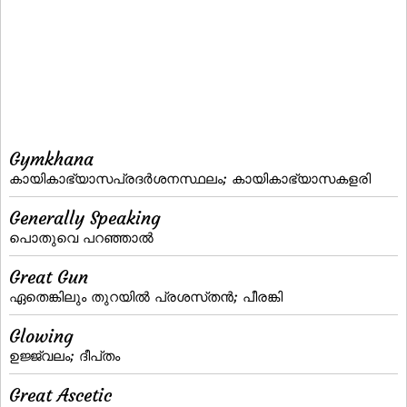
Gymkhana
കായികാഭ്യാസപ്രദര്‍ശനസ്ഥലം; കായികാഭ്യാസകളരി
Generally Speaking
പൊതുവെ പറഞ്ഞാല്‍
Great Gun
ഏതെങ്കിലും തുറയില്‍ പ്രശസ്‌തന്‍; പീരങ്കി
Glowing
ഉജ്ജ്വലം; ദീപ്‌തം
Great Ascetic