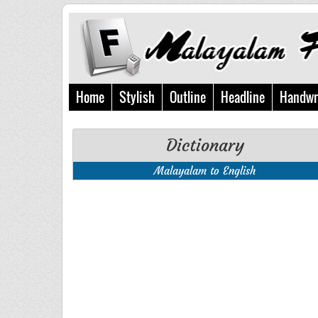
Home
Stylish
Outline
Headline
Handwr
Dictionary
Malayalam to English