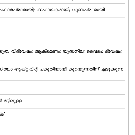
 ഉപകാരപ്രദമായി; സഹായകമായി; ഗുണപ്രദമായി
രുത; വിദ്വേഷം; ആക്രമണം; യുദ്ധനില; വൈരം; ദ്വേഷം;
ോ ആക്‌റ്റിവിറ്റി പകുതിയായി കുറയുന്നതിന്‌ എടുക്കുന്ന
 മട്ടിലുള്ള
രി