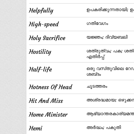
Helpfully
ഉപകരിക്കുന്നതായി;
High-speed
ഗതിവേഗം
Holy Sacrifice
യജ്ഞം; ദിവ്യബലി
Hostility
ശത്രുത്വം; പക; ശത്
എതിര്‍പ്പ്
Half-life
ഒരു വസ്‌തുവിലെ റേഡിയ
ശബ്‌ദം
Hotness Of Head
ചൂടത്തരം
Hit And Miss
അശ്രദ്ധമായ; ഒഴുക്കന്‍
Home Minister
ആഭ്യാന്തരകാര്യമന്ത്
Hemi
അര്‍ദ്ധം; പകുതി