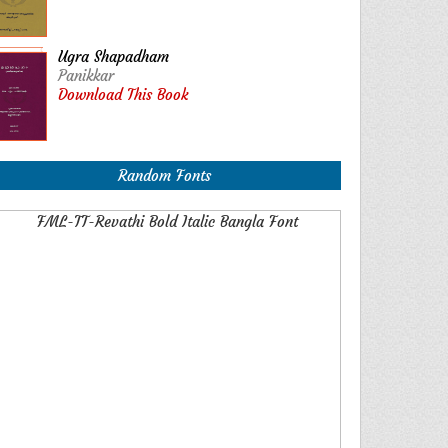
Ugra Shapadham
Panikkar
Download This Book
Random Fonts