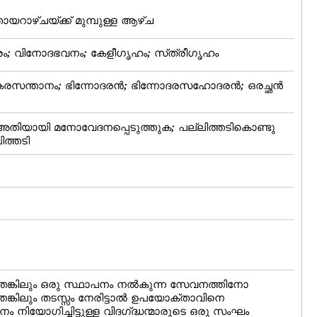
യറാഴ്‌ചയ്‌ക്ക്‌ മുമ്പുള്ള ആഴ്‌ച
രം; വിനോദഭവനം; കേളീഗൃഹം; സ്‌ത്രീഗൃഹം
സങ്കരസന്താനം; ഭിന്നോദരന്‍; ഭിന്നോദരസഹോദരന്‍; ഒരച്ഛന്‍
 അതിയായി മനോവേദനപ്പെടുത്തുക; പല്ലിത്തടികൊണ്ടു
ിത്തടി
ങ്കിലും ഒരു സ്ഥാപനം നല്‍കുന്ന സേവനത്തിനോ
കിലും തടസ്സം നേരിട്ടാല്‍ ഉപയോക്താവിനെ
 നിയോഗിച്ചിട്ടുള്ള വിദഗ്‌ദ്ധന്മാരുടെ ഒരു സംഘം