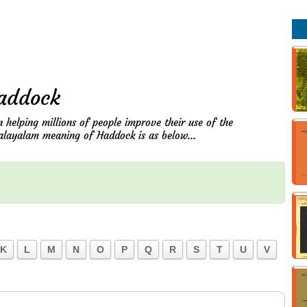
addock
n helping millions of people improve their use of the
Malayalam meaning of Haddock is as below...
K
L
M
N
O
P
Q
R
S
T
U
V