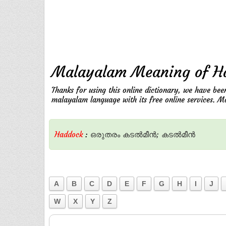
Malayalam Meaning of H
Thanks for using this online dictionary, we have bee
malayalam language with its free online services. 
Haddock
:
ഒരുതരം
കടല്‍മീന്‍;
കടല്‍മീന്‍
A
B
C
D
E
F
G
H
I
J
W
X
Y
Z