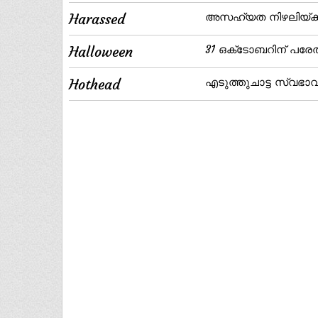
Harassed
അസഹ്യത നിഴലിയ്‌ക്കു
Halloween
31 ഒക്‌ടോബറിന്‌ പരേത
Hothead
എടുത്തുചാട്ട സ്വഭാവമ