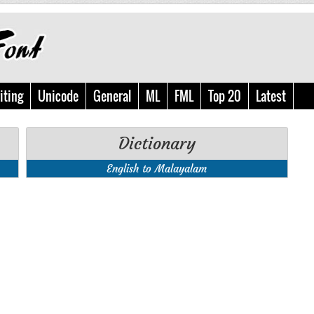
iting
Unicode
General
ML
FML
Top 20
Latest
Dictionary
English to Malayalam