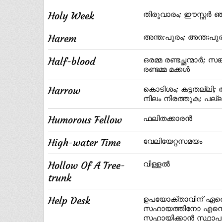
Holy Week
തിരുവാരം; ഈസ്റ്റര്‍ ഞാ
Harem
അന്ത:പുരം; അന്തഃപു
Half-blood
ഒരമ്മ രണ്ടച്ഛന്മാര്‍; 
രണ്ടമ്മ മക്കള്‍
Harrow
കൊടിശം; കട്ടതല്ലി;
നിലം നിരത്തുക; പല്ല
Humorous Fellow
ഫലിതക്കാരന്‍
High-water Time
വേലിയേറ്റസമയം
Hollow Of A Tree-
വിള്ളല്‍
trunk
Help Desk
ഉപയോക്താവിന്‌ ഏതെ
സഹായത്തിനോ എന്തെങ്
സഹായിക്കാന്‍ സ്ഥാപനം