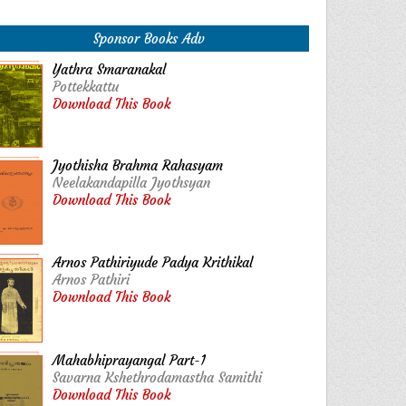
Sponsor Books Adv
Yathra Smaranakal
Pottekkattu
Download This Book
Jyothisha Brahma Rahasyam
Neelakandapilla Jyothsyan
Download This Book
Arnos Pathiriyude Padya Krithikal
Arnos Pathiri
Download This Book
Mahabhiprayangal Part-1
Savarna Kshethrodamastha Samithi
Download This Book