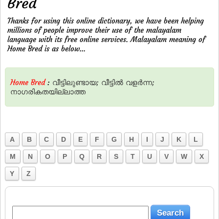
Bred
Thanks for using this online dictionary, we have been helping
millions of people improve their use of the malayalam
language with its free online services. Malayalam meaning of
Home Bred is as below...
Home Bred
:
വീട്ടിലുണ്ടായ;
വീട്ടില്‍
വളര്‍ന്ന;
നാഗരികതയില്ലാത്ത
A
B
C
D
E
F
G
H
I
J
K
L
M
N
O
P
Q
R
S
T
U
V
W
X
Y
Z