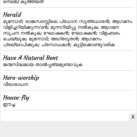
നെല്ല്‌ കുത്തിയത്‌
Herald
മുന്നോടി; രാജസദസ്സിലെ പ്രധാന സൂത്രധാരന്‍; ആഗമനം
വിളിച്ചറിയിക്കുന്നവന്‍; മുന്നറിയിപ്പു നല്‍കുക; ആഗമന
സൂചന നല്‍കുക; ഘോഷകന്‍; ഘോഷകന്‍; വിളംബരം
ചെയ്യുക; മുന്നോടി; അഗ്രദൂതന്‍; ആഗമനം
പ്രഖ്യാപിക്കുക; പ്രസാധകന്‍; കൂട്ടിക്കൊണ്ടുവരിക
Have A Natural Bent
ജന്മസിദ്ധമായ താല്‍പ്പര്യമുണ്ടാവുക
Hero-worship
വീരാരാധന
House-fly
ഈച്ച
Malayalam to English Dictionary
|
English to Malayalam Dictionary
|
Malayalam Fonts
|
Malayalam Books
|
Malayalam Typing
|