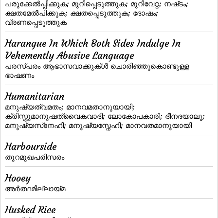
പരുക്കേല്‍പ്പിക്കുക; മുറിപ്പെടുത്തുക; മുറിവേറ്റ; നഷ്‌ടം;
ക്ഷതമേല്‍പിക്കുക; ക്ഷതപ്പെടുത്തുക; ദോഷം;
വ്രണപ്പെടുത്തുക
Harangue In Which Both Sides Indulge In
Vehemently Abusive Language
പരസ്‌പരം ആഭാസവാക്കുക്‌ള്‍ ചൊരിഞ്ഞുകൊണ്ടുള്ള
ഭാഷണം
Humanitarian
മനുഷ്യത്വമതം; മാനവമതാനുയായി;
ക്രിസ്തുമാനുഷത്വൈകവാദി; ലോകോപകാരി; ദീനദയാലു;
മനുഷ്യസ്‌നേഹി; മനുഷ്യസ്നേഹി; മാനവതമാനുയായി
Harbourside
തുറമുഖപരിസരം
Hooey
അര്‍ത്ഥമില്ലായ്‌മ
Husked Rice