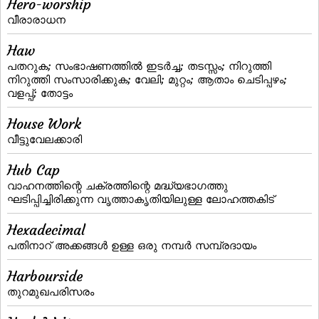
Hero-worship
വീരാരാധന
Haw
പതറുക; സംഭാഷണത്തില്‍ ഇടര്‍ച്ച; തടസ്സം; നിറുത്തി
നിറുത്തി സംസാരിക്കുക; വേലി; മുറ്റം; ആതാം ചെടിപ്പഴം;
വളപ്പ്‌; തോട്ടം
House Work
വീട്ടുവേലക്കാരി
Hub Cap
വാഹനത്തിന്റെ ചക്രത്തിന്റെ മദ്ധ്യഭാഗത്തു
ഘടിപ്പിച്ചിരിക്കുന്ന വൃത്താകൃതിയിലുള്ള ലോഹത്തകിട്‌
Hexadecimal
പതിനാറ് അക്കങ്ങൾ ഉള്ള ഒരു നമ്പർ സമ്പ്രദായം
Harbourside
തുറമുഖപരിസരം