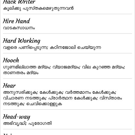
Hack Writer
കൂലിക്കു പുസ്‌തകമെഴുതുന്നവന്‍
Hire Hand
വാടകസാധനം
Hard Working
വളരെ പണിപ്പെടുന്ന; കഠിനജോലി ചെയ്യുന്ന
Hooch
ഗുണമില്ലാത്ത മദ്യം; വ്യാജമദ്യം; വില കുറഞ്ഞ മദ്യം;
താണതരം മദ്യം
Hear
അനുസരിക്കുക; കേള്‍ക്കുക; വര്‍ത്തമാനം കേള്‍ക്കുക;
വിചാരണ നടത്തുക; പ്രാര്‍ത്ഥന കേള്‍ക്കുക; വിസ്‌താരം
നടത്തുക; ചെവിക്കൊള്ളുക
Head-way
അഭിവൃദ്ധി; പുരോഗതി