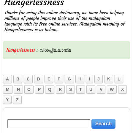
Hungerlessness
Thanks for using this online dictionary, we have been helping
millions of people improve their use of the malayalam
language with its free online services. Malayalam meaning of
Hungerlessness is as below...
Hungerlessness
:
വിശപ്പില്ലായ്‌മ
A
B
C
D
E
F
G
H
I
J
K
L
M
N
O
P
Q
R
S
T
U
V
W
X
Y
Z