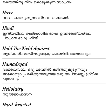
രക്തത്തിനു നിറം കൊടുക്കുന്ന സാധനം
Hirer
വാടക കൊടുക്കുന്നവന്‍; വാടകക്കാരന്‍
Hindi
ഇന്ത്യയിലെ ഔദ്യോഗിക ഭാഷ; ഉത്തരേന്ത്യയിലെ
പ്രധാന ഭാഷ; ഹിന്ദി
Hold The Field Against
ആധികാരികമായിത്തുടരുക; പകരമില്ലാത്തതാവുക
Hamadryad
രാജവെമ്പാല; ഒരു മരത്തില്‍ കഴിഞ്ഞുകൂടുന്നതും
അതോടൊപ്പം മരിക്കുന്നതുമായ ഒരു അപ്‌സരസ്സ്‌ (ഗ്രീക്ക്‌
പുരാണം)
Heliolatry
സൂര്യോപാസന
Hard-hearted