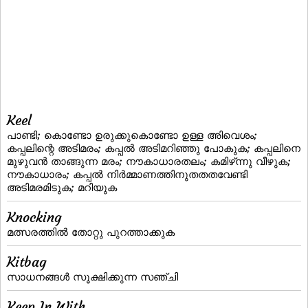
Keel
പാണ്ടി; കൊണ്ടോ ഉരുക്കുകൊണ്ടോ ഉള്ള അിവെശം;
കപ്പലിന്റെ അടിമരം; കപ്പല്‍ അടിമറിഞ്ഞു പോകുക; കപ്പലിനെ
മുഴുവന്‍ താങ്ങുന്ന മരം; നൗകാധാരതലം; കമിഴ്‌ന്നു വീഴുക;
നൗകാധാരം; കപ്പല്‍ നിര്‍മ്മാണത്തിനുതതതവേണ്ടി
അടിമരമിടുക; മറിയുക
Knocking
മത്സരത്തില്‍ തോറ്റു പുറത്താക്കുക
Kitbag
സാധനങ്ങള്‍ സൂക്ഷിക്കുന്ന സഞ്ചി
Keep In With