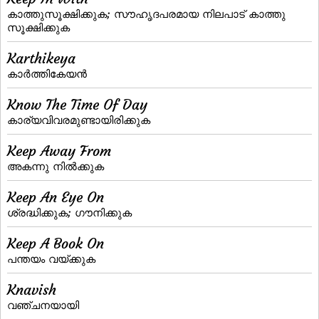
കാത്തുസൂക്ഷിക്കുക; സൗഹൃദപരമായ നിലപാട്‌ കാത്തു
സൂക്ഷിക്കുക
Karthikeya
കാര്‍ത്തികേയന്‍
Know The Time Of Day
കാര്യവിവരമുണ്ടായിരിക്കുക
Keep Away From
അകന്നു നില്‍ക്കുക
Keep An Eye On
ശ്രദ്ധിക്കുക; ഗൗനിക്കുക
Keep A Book On
പന്തയം വയ്‌ക്കുക
Knavish
വഞ്ചനയായി