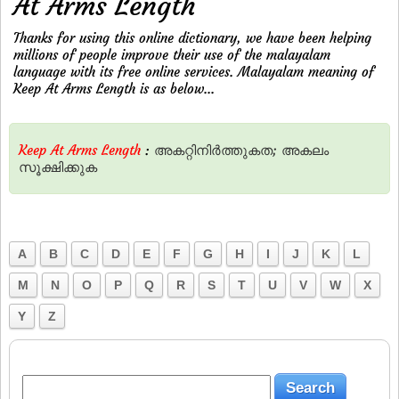
At Arms Length
Thanks for using this online dictionary, we have been helping
millions of people improve their use of the malayalam
language with its free online services. Malayalam meaning of
Keep At Arms Length is as below...
Keep At Arms Length
:
അകറ്റിനിര്‍ത്തുകത;
അകലം
സൂക്ഷിക്കുക
A
B
C
D
E
F
G
H
I
J
K
L
M
N
O
P
Q
R
S
T
U
V
W
X
Y
Z