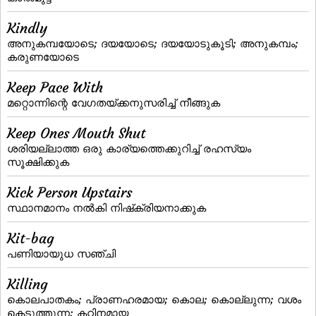
Kindly
അനുകമ്പയോടെ; ദയയോടെ; ദയയോടുകൂടി; അനുകമ്പം;
കരുണയോടെ
Keep Pace With
മറ്റൊന്നിന്റെ വേഗതയ്‌ക്കനുസരിച്ച്‌ നീങ്ങുക
Keep Ones Mouth Shut
ശരിയല്ലാത്ത ഒരു കാര്യത്തെക്കുറിച്ച്‌ രഹസ്യം
സൂക്ഷിക്കുക
Kick Person Upstairs
സ്ഥാനമാനം നല്‍കി നിഷ്‌ക്രിയനാക്കുക
Kit-bag
പണിയായുധ സഞ്ചി
Killing
കൊലപാതകം; പ്രാണഹരമായ; കൊല; കൊല്ലുന്ന; വശം
കെടുത്തുന്ന; കഠിനമായ