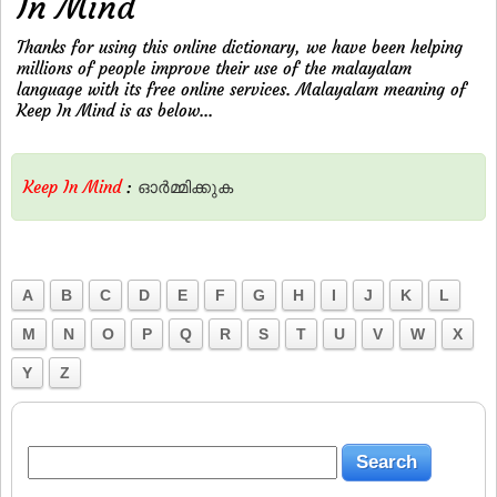
In Mind
Thanks for using this online dictionary, we have been helping
millions of people improve their use of the malayalam
language with its free online services. Malayalam meaning of
Keep In Mind is as below...
Keep In Mind
:
ഓര്‍മ്മിക്കുക
A
B
C
D
E
F
G
H
I
J
K
L
M
N
O
P
Q
R
S
T
U
V
W
X
Y
Z