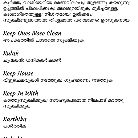
കൂര്‍ത്ത; വാശിയേറിയ; മരണവിലാപം; തുളഞ്ഞു കയറുന്ന;
ഉച്ചത്തില്‍ പ്രലപിക്കുക; അലമുറയിടുക; മൂര്‍ച്ചയുള്ള;
കുശാഗ്രതയുള്ള; നിശിതമായ; ഉല്‍ക്കടം;
സൂക്ഷ്‌മബുദ്ധിയായ; തീക്ഷ്ണമായ; പരിദേവനം; ഉത്സുകനായ
Keep Ones Nose Clean
അപകടത്തില്‍ ചാടാതെ സൂക്ഷിക്കുക
Kulak
ചൂഷകന്‍; ധനികകര്‍ഷകന്‍
Keep House
വീട്ടുചെലവുകള്‍ നടത്തുക; ഗൃഹഭരണം നടത്തുക
Keep In With
കാത്തുസൂക്ഷിക്കുക; സൗഹൃദപരമായ നിലപാട്‌ കാത്തു
സൂക്ഷിക്കുക
Karthika
കാര്‍ത്തിക