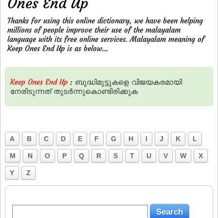
Ones End Up
Thanks for using this online dictionary, we have been helping
millions of people improve their use of the malayalam
language with its free online services. Malayalam meaning of
Keep Ones End Up is as below...
Keep Ones End Up
:
ബുദ്ധിമുട്ടുകളെ
വിജയകരമായി
നേരിടുന്നത്‌
തുടര്‍ന്നുകൊണ്ടിരിക്കുക
A
B
C
D
E
F
G
H
I
J
K
L
M
N
O
P
Q
R
S
T
U
V
W
X
Y
Z