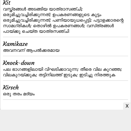
Kit
വസ്ത്രങ്ങള്‍ അടങ്ങിയ യാത്രാസഞ്ചി;
ഒരുമിച്ചുവച്ചിരിക്കുന്നത്‌; ഉപകരണങ്ങളുടെ കൂട്ടം
ഒരുമിച്ചുവച്ചിരിക്കുന്നത്‌; പണിയായുധപ്പെട്ടി; പട്ടാളക്കാരന്റെ
സാമഗ്രികള്‍; തൊഴില്‍ ഉപകരണങ്ങള്‍; വസ്‌ത്രങ്ങള്‍
പായ്‌ക്കു ചെയ്‌ത യാത്രസഞ്ചി
Kamikaze
അവനവന്‌ ആപല്‍ക്കരമായ
Knock-down
പല ഭാഗങ്ങളിലായി വിഘടിക്കാവുന്ന; തീരെ വില കുറഞ്ഞ;
വിലകുറയ്‌ക്കുക; തട്ടിനിലത്ത്‌ ഇടുക; ഇടിച്ചു നിരത്തുക
Kirsch
ഒരു തരം മദ്യം
Malayalam to English Dictionary
|
English to Malayalam Dictionary
|
Malayalam Fonts
|
Malayalam Books
|
Malayalam Typing
|
Privacy Policy