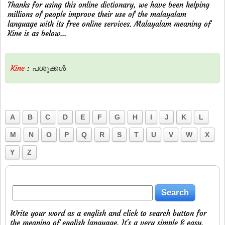
Thanks for using this online dictionary, we have been helping
millions of people improve their use of the malayalam
language with its free online services. Malayalam meaning of
Kine is as below...
Kine
:
പശുക്കള്‍
A
B
C
D
E
F
G
H
I
J
K
L
M
N
O
P
Q
R
S
T
U
V
W
X
Y
Z
Write your word as a english and click to search button for
the meaning of english language. It's a very simple & easy.