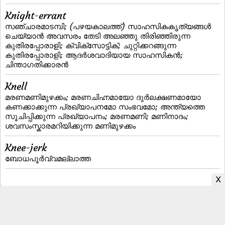
Knight-errant
സഞ്ചാരമാടമ്പി; (പഴയകാലത്ത്‌) സാഹസികകൃത്യങ്ങള്‍
ചെയ്യാന്‍ അവസരം തേടി അലഞ്ഞു തിരിഞ്ഞിരുന്ന
കുതിരപ്പോരാളി; ക്വിക്‌സോട്ടിക്‌; ചുറ്റിക്കറങ്ങുന്ന
കുതിരപ്പോരാളി; ആദര്‍ശവാദിയായ സാഹസികന്‍;
ചിന്താഗതിക്കാരന്‍
Knell
മരണമണിമുഴക്കം; മരണചിഹ്നമായോ ദുര്‍ലക്ഷണമായോ
കണക്കാക്കുന്ന പ്രഖ്യാപനമോ സംഭവമോ; അന്ത്യത്തെ
സൂചിപ്പിക്കുന്ന പ്രഖ്യാപനം; മരണമണി; മണിനാദം;
ശവസംസ്കാരമറിയിക്കുന്ന മണിമുഴക്കം
Knee-jerk
ബോധപൂര്‍വ്വമല്ലാത്ത
Malayalam to English Dictionary
|
English to Malayalam Dictionary
|
Malayalam Fonts
|
Malayalam Books
|
Malayalam Typing
|
Privacy Policy