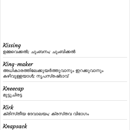
Kissing
ഉമ്മവെക്കല്‍; ചുംബനം; ചുംബിക്കല്‍
King-maker
അധികാരത്തിലേക്കുയര്‍ത്തുവാനും ഇറക്കുവാനും
കഴിവുള്ളയാള്‍; നൃപസ്രഷ്‌ടാവ്‌
Kneecap
മുട്ടുചിരട്ട
Kirk
ക്രിസ്‌തീയ ദേവാലയം; ക്രസ്‌തവ വിഭാഗം
Knapsack