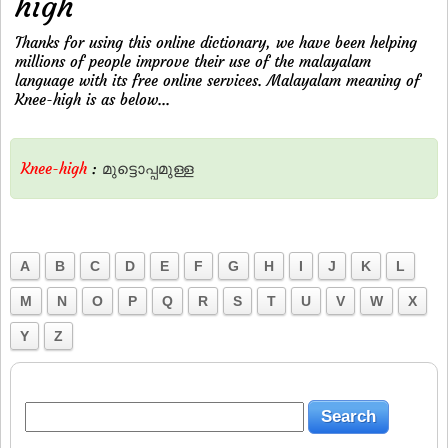
high
Thanks for using this online dictionary, we have been helping
millions of people improve their use of the malayalam
language with its free online services. Malayalam meaning of
Knee-high is as below...
Knee-high
:
മുട്ടൊപ്പമുള്ള
A
B
C
D
E
F
G
H
I
J
K
L
M
N
O
P
Q
R
S
T
U
V
W
X
Y
Z