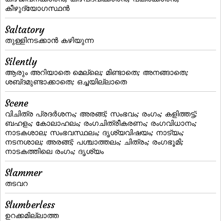
കീഴുദ്യോഗസ്ഥന്‍
Saltatory
തുള്ളിനടക്കാന്‍ കഴിയുന്ന
Silently
ആരും അറിയാതെ മെല്ലെ; മിണ്ടാതെ; അനങ്ങാതെ;
ശബ്‌ദമുണ്ടാക്കാതെ; ഒച്ചയില്ലാതെ
Scene
വിചിത്ര പ്രദര്‍ശനം; അരങ്ങ്‌; സംഭവം; രംഗം; കളിത്തട്ട്‌;
ബഹളം; കോലാഹലം; രംഗചിത്രീകരണം; രംഗവിധാനം;
നാടകശാല; സംഭവസ്ഥലം; ദൃശ്യവിഷയം; നാട്യം;
നടനശാല; അരങ്ങ്; പശ്ചാത്തലം; ചിത്രം; രംഗഭൂമി;
നാടകത്തിലെ രംഗം; ദൃശ്യം
Slammer
തടവറ
Slumberless
ഉറക്കമില്ലാത്ത