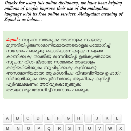
Thanks for using this online dictionary, we have been helping
millions of people improve their use of the malayalam
language with its free online services. Malayalam meaning of
Signal is as below...
Signal
:
സൂചന
നല്‍കുക;
അടയാളം;
സംജ്ഞ;
മുന്നറിയിപ്പ്അസാമാന്യമായഅടയാളമുപയോഗിച്ച്
സന്ദേശം
പകരുക;
കൊടികാണിക്കുക;
സംജ്ഞ
കാണിക്കുക;
താക്കീത്‌;
മുന്നറിയിപ്പ്‌;
ഉല്‍കൃഷ്‌ടമായ;
സൂചന;
വിശിഷ്‌ടമായ;
സങ്കേതം;
അടയാളം
കാട്ടിയറിയിക്കുക;
സൂചിപ്പിക്കുക;
കുറിവാക്ക്‌;
അസാമാന്യമായ;
ആകാശദീപം;
വിവരവിനിമയ
ഉപാധി;
നിര്‍ദ്ദേശിക്കുക;
അപൂര്‍വ്വമായ;
ആംഗികം;
കുറിപ്പ്‌;
പൂര്‍വലക്ഷണം;
അറിവുകൊടുക്കുക;
അടയാളമുപയോഗിച്ച്‌
സന്ദേശം
പകരുക
A
B
C
D
E
F
G
H
I
J
K
L
M
N
O
P
Q
R
S
T
U
V
W
X