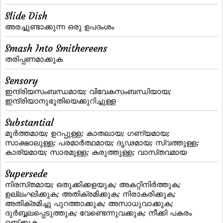
Slide Dish
അരച്ചുണ്ടാക്കുന്ന ഒരു ഉപദംശം
Smash Into Smithereens
തരിപ്പണമാക്കുക
Sensory
ഇന്ദ്രിയസംബന്ധമായ; വിവേകസംബന്ധിയായ;
ഇന്ദ്രിയാനുഭൂതിയെക്കുറിച്ചുള്ള
Substantial
മൂര്‍ത്തമായ; ഉറപ്പുള്ള; കാതലായ; ഗണ്യമായ;
സാക്ഷാലുള്ള; പരമാര്‍ത്ഥമായ; ദൃഢമായ; സ്വത്തുള്ള;
കാര്യമായ; സാരമുള്ള; കരുത്തുള്ള; വാസ്‌തവമായ
Supersede
നിരസ്‌തമായ; ഒതുക്കിക്കളയുക; അകറ്റിനിര്‍ത്തുക;
ഉല്ലംഘിക്കുക; അതിക്രമിക്കുക; നിരാകരിക്കുക;
അതിക്രമിച്ചു പുറത്താക്കുക; അസാധുവാക്കുക;
ദുര്‍ബ്ബലപ്പെടുത്തുക; വേണ്ടെന്നുവക്കുക; നീക്കി പകരം
വയ്‌ക്കുക