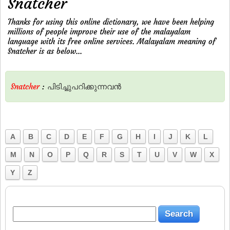
Snatcher
Thanks for using this online dictionary, we have been helping
millions of people improve their use of the malayalam
language with its free online services. Malayalam meaning of
Snatcher is as below...
Snatcher
:
പിടിച്ചുപറിക്കുന്നവന്‍
A
B
C
D
E
F
G
H
I
J
K
L
M
N
O
P
Q
R
S
T
U
V
W
X
Y
Z