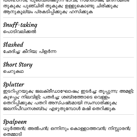
തൂകുക; പുഞ്ചിരി തൂകുക; ഉള്ളുകൊണ്ടു ചിരിക്കുക;
ആനുകൂല്യം പ്രകടിപ്പിക്കുക; ഹസിക്കുക
Snuff-taking
പൊടിവലിക്കല്‍
Slashed
ഛേദിച്ച; കീറിയ; പിളര്‍ന്ന
Short Story
ചെറുകഥ
Splutter
ഇടറിപ്പറയുക; ജലക്രീഡാഘോഷം; ഇടര്‍ച്ച; തൂപ്പുന്ന; അമളി;
കുഴപ്പം; നിലവിളി; പതര്‍ച്ച; ശബ്‌ദത്തോടെ വെള്ളം
തെറിപ്പിക്കുക; പതറി അസ്‌പഷ്‌ടമായി സംസാരിക്കുക;
ജലനിപീഡനശബ്‌ദം; എഴുതുമ്പോള്‍ മഷി തെറിക്കുക
Spalpeen
ധൂര്‍ത്തന്‍; അല്‍പന്‍; ഒന്നിനും കൊള്ളാത്തവന്‍; നിസ്സാരന്‍;
തെമ്മാടി