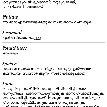
കരുത്തോടുകൂടി; ദൃഢമായി; സുദൃഢമായി;
ചാപല്യമില്ലാത്തതായി
Sibilate
ഊഷ്‌മോച്ചാരണമായിരിക്കുക; സീല്‍ക്കാരം ചെയ്യുക
Sesamoid
എള്‍മണിപോലെയുള്ള
Stealthiness
കാപട്യം
Spoken
സംഭാഷണത്തെ സംബന്ധിച്ച; പറയപ്പെട്ട; ഉക്തമായ;
കഥിതമായ; സംസാരിക്കുന്ന; സംഭാഷണരൂപമായ
Smile
ചെറുചിരി; പുഞ്ചിരി; സംതൃപ്‌തി പ്രകടിപ്പിക്കുക;
അനുഗ്രഹം; പ്രസന്നതയുണ്ടാകുക; മനോഹരമായിരിക്കുക;
അധരം ചലിപ്പിക്കുകപുഞ്ചിരിക്കുന്ന ഭാവം; പ്രസാദിക്കുക;
പ്രസാദം; പുഞ്ചിരിക്കുക; മന്ദഹാസമുണ്ടാക്കുക;
പരിഹാസം; പുഞ്ചിരിക്കുന്ന ഭാവം; സന്തോഷം; മന്ദസ്‌മിതം