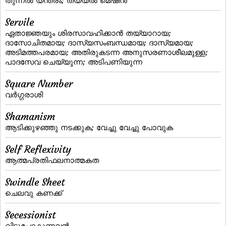
തുന്നല്‍ യന്ത്രം; തയ്യല്‍ മെഷീന്‍
Servile
ഏതാജ്ഞയും ശിരസാവഹിക്കാന്‍ തയ്യാറായ;
ദാസോചിതമായ; ദാസ്യസംബന്ധമായ; ദാസ്യമായ;
അടിമത്തപരമായ; അതിരുകടന്ന അനുസരണാശീലമുള്ള;
പാദസേവ ചെയ്യുന്ന; അടിപണിയുന്ന
Square Number
വര്‍ഗ്ഗരാശി
Shamanism
ആടിക്കുഴഞ്ഞു നടക്കുക; വേച്ചു വേച്ചു പോവുക
Self Reflexivity
ആത്മപ്രതിഫലനാത്മകത
Swindle Sheet
ചെലവു കണക്ക്‌
Secessionist
വിട്ടുപോകുന്നവന്‍