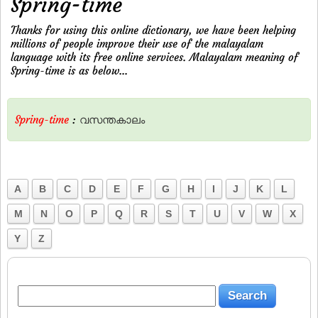
Spring-time
Thanks for using this online dictionary, we have been helping
millions of people improve their use of the malayalam
language with its free online services. Malayalam meaning of
Spring-time is as below...
Spring-time
:
വസന്തകാലം
A
B
C
D
E
F
G
H
I
J
K
L
M
N
O
P
Q
R
S
T
U
V
W
X
Y
Z