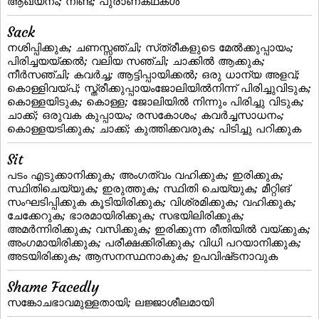
ആഖ്യനം; നീണ്ട; പുരാണകഥകള്‍
Sack
നശിപ്പിക്കുക; ചണസ്സഞ്ചി; സ്‌ത്രീകളുടെ മേല്‍ക്കുപ്പായം;
പിരിച്ചയയ്ക്കല്‍; വലിയ സഞ്ചി; ചാക്കില്‍ ആക്കുക;
നീര്‍സഞ്ചി; കവര്‍ച്ച; ആട്ടിപ്പായിക്കല്‍; ഒരു ധാന്യ അളവ്;
കൊള്ളിവയ്‌പ്‌; സ്ത്രീക്കുപ്പായംജോലിയില്‍നിന്ന് പിരിച്ചുവിടുക;
കൊള്ളയിടുക; കൊള്ള; ജോലിയില്‍ നിന്നും പിരിച്ചു വിടുക;
ചാക്ക്‌; ഒരുവക കുപ്പായം; രസകോശം; കവര്‍ച്ചസാധനം;
കൊള്ളയടിക്കുക; ചാക്ക്; കുത്തിക്കവരുക; പിടിച്ചു പറിക്കുക
Sit
പടം എടുക്കാനിക്കുക; അംഗത്വം വഹിക്കുക; ഇരിക്കുക;
സ്ഥിതിചെയ്യുക; ഇരുത്തുക; സ്ഥിതി ചെയ്യുക; മീറ്റിങ്
സംഘടിപ്പിക്കുക കൂടിയിരിക്കുക; വിശ്രമിക്കുക; വഹിക്കുക;
ചേക്കേറുക; ഭാരമായിരിക്കുക; സഭയിലിരിക്കുക;
അമര്‍ന്നിരിക്കുക; വസിക്കുക; ഇരിക്കുന്ന രീതിയില്‍ വയ്‌ക്കുക;
അംഗമായിരിക്കുക; പരീക്ഷക്കിരിക്കുക; വിധി പറയാനിക്കുക;
അടയിരിക്കുക; ആസനസ്ഥനാകുക; ഉപവിഷ്‌ടനാവുക
Shame Facedly
സങ്കോചഭാവമുള്ളതായി; ലജ്ജാശീലമായി