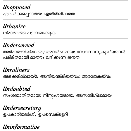
Unopposed
എതിര്‍ക്കപ്പെടാത്ത; എതിരില്ലാത്ത
Urbanize
ഗ്രാമത്തെ പട്ടണമാക്കുക
Underserved
അര്‍ഹതയില്ലാത്ത; അനര്‍ഹമായ; സേവനാനുകുല്യങ്ങൾ
പരിമിതമായി മാത്രം ലഭിക്കുന്ന ജനത
Unruliness
അടക്കമില്ലായ്‌മ; അനിയന്ത്രിതത്വം; അരാജകത്വം
Undoubted
സംശയാതീതമായ; നിസ്സംശയമായ; അസന്ദിഗ്‌ദ്ധമായ
Undersecretary
ഉപകാര്യദര്‍ശി; ഉപസെക്രട്ടറി
Uninformative