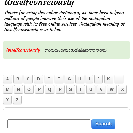
Unselfconsciously
Thanks for using this online dictionary, we have been helping
millions of people improve their use of the malayalam
language with its free online services. Malayalam meaning of
Unselfconsciously is as below...
Unselfconsciously
:
സ്വയംബോധമില്ലാത്തതായി
A
B
C
D
E
F
G
H
I
J
K
L
M
N
O
P
Q
R
S
T
U
V
W
X
Y
Z