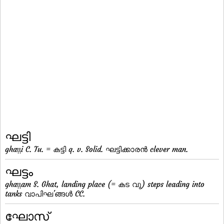
ഘട്ടി
ghaṭṭi C. Tu. = കട്ടി q. v. Solid. ഘട്ടിക്കാരന്‍ clever man.
ഘട്ടം
ghaṭṭam S. Ghat, landing place (= കട വു) steps leading into
tanks വാപിഘ'ങ്ങള്‍ CC.
ഘോസ്