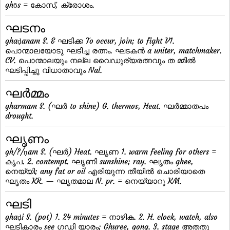
ghōs = കോസ്, ക്രോശം.
ഘടനം
ghaḍanam S. & ഘടിക്ക To occur, join; to fight V1.
പൊന്മാലയോടു ഘടിച്ച രത്നം. ഘടകന്‍ a uniter, matchmaker.
CV. പൊന്മാലയും നല്ല വൈഡുര്യരത്നവും ത മ്മില്‍
ഘടിപ്പിച്ചു വിധാതാവും Nal.
ഘര്‍മ്മം
gharmam S. (ഘര്‍ to shine) G. thermos, Heat. ഘര്‍മ്മാതപം
drought.
ഘൃണം
gh/?/ṇam S. (ഘര്‍) Heat. ഘൃണ 1. warm feeling for others =
കൃപ. 2. contempt. ഘൃണി sunshine; ray. ഘൃതം ghee,
നെയ്യി; any fat or oil എരിയുന്ന തീയില്‍ ചൊരിയാതെ
ഘൃതം KR. — ഘൃതമാല N. pr. = നെയ്യാറു KM.
ഘടി
ghaḍi S. (pot) 1. 24 minutes = നാഴിക. 2. H. clock, watch, also
ഘടികാരം see ഗഡി യാരം; Ghuree, gong. 3. stage അതതു