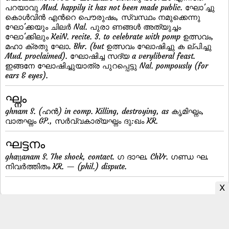
പറയാവു Mud. happily it has not been made public. ഘോ'ച്ചു
കൊള്‍വിന്‍ എന്‍റെ പൌരുഷം, സ്വസ്ഥം നമുക്കെന്നു
ഘോ'ക്കയും ചിലര്‍ Nal. പുരാ ണങ്ങള്‍ അത്യുച്ചം
ഘോ'ക്കിലും KeiN. recite. 3. to celebrate with pomp ഉത്സവം,
മഹാ ക്രതു ഘോ. Bhr. (but ഉത്സവം ഘോഷിച്ചു ക ല്പിച്ചു
Mud. proclaimed). ഘോഷിച്ച സദ്യ a veryliberal feast.
ഇങ്ങനേ ഘോഷിച്ചുയാത്ര പുറപ്പെട്ടു Nal. pompously (for
ears & eyes).
ഘ്നം
ghnam S. (ഹന്‍) in comp. Killing, destroying, as കൃമിഘ്നം,
വാതഘ്നം GP., സര്‍വ്വകാര്യഘ്നം ദു:ഖം KR.
ഘട്ടനം
ghaṭṭanam S. The shock, contact. ഗ ദാഘ. ChVr. ഗണ്ഡ ഘ.
നിവര്‍ത്തിതം KR. — (phil.) dispute.
Malayalam to English Dictionary
|
English to Malayalam Dictionary
|
Malayalam Fonts
|
Malayalam Books
|
Malayalam Typing
|