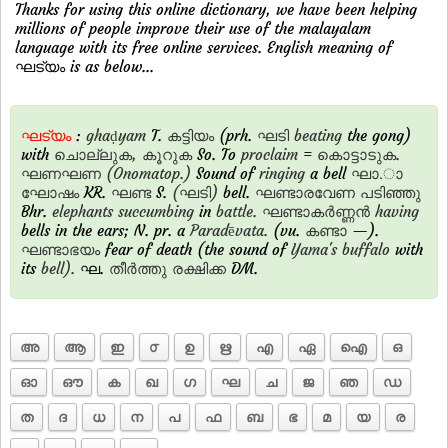
Thanks for using this online dictionary, we have been helping
millions of people improve their use of the malayalam
language with its free online services. English meaning of
ഘട്യം is as below...
ഘട്യം
:
ghaḍyam
T.
കട്ടിയം
(prh.
ഘടി
beating
the gong)
with
ചൊല്ലുക,
കൂറുക
So. To
proclaim
=
കൊട്ടാടുക.
ഘണഘണ
(Onomatop.)
Sound of
ringing
a bell
ഘാ.ാ
ഘോഷം
KR.
ഘണ്ട
S.
(ഘടി)
bell.
ഘണ്ടാരവേണ
പടിഞ്ഞു
Bhr.
elephants
succumbing
in
battle.
ഘണ്ടാകര്‍ണ്ണന്‍
having
bells in the ears; N. pr. a
Paradēvata.
(vu.
കണ്ടാ
—).
ഘണ്ടാഭയം
fear of death (the sound of
Yama's
buffalo
with
its
bell).
ഘ.
തീര്‍ത്തു
രക്ഷിക്ക
DM.
അ
ആ
ഇ
൦
ഉ
ഋ
എ
ഏ
ഐ
ഒ
ഓ
ഔ
ക
ഖ
ഗ
ഘ
ച
ജ
ഞ
ഡ
ത
ദ
ധ
ന
പ
ഫ
ബ
ഭ
മ
യ
ര