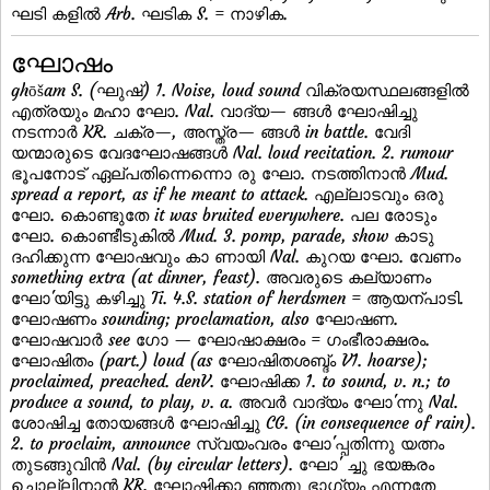
ഘടി കളില്‍ Arb. ഘടിക S. = നാഴിക.
ഘോഷം
ghōšam S. (ഘുഷ്) 1. Noise, loud sound വിക്രയസ്ഥലങ്ങളില്‍
എത്രയും മഹാ ഘോ. Nal. വാദ്യ— ങ്ങള്‍ ഘോഷിച്ചു
നടന്നാര്‍ KR. ചക്ര—, അസ്ത്ര— ങ്ങള്‍ in battle. വേദി
യന്മാരുടെ വേദഘോഷങ്ങള്‍ Nal. loud recitation. 2. rumour
ഭൂപനോട് ഏല്പതിന്നെന്നൊ രു ഘോ. നടത്തിനാന്‍ Mud.
spread a report, as if he meant to attack. എല്ലാടവും ഒരു
ഘോ. കൊണ്ടുതേ it was bruited everywhere. പല രോടും
ഘോ. കൊണ്ടീടുകില്‍ Mud. 3. pomp, parade, show കാടു
ദഹിക്കുന്ന ഘോഷവും കാ ണായി Nal. കുറയ ഘോ. വേണം
something extra (at dinner, feast). അവരുടെ കല്യാണം
ഘോ'യിട്ടു കഴിച്ചു Ti. 4.S. station of herdsmen = ആയന്പാടി.
ഘോഷണം sounding; proclamation, also ഘോഷണ.
ഘോഷവാര്‍ see ഗോ — ഘോഷാക്ഷരം = ഗംഭീരാക്ഷരം.
ഘോഷിതം (part.) loud (as ഘോഷിതശബ്ദ്ം V1. hoarse);
proclaimed, preached. denV. ഘോഷിക്ക 1. to sound, v. n.; to
produce a sound, to play, v. a. അവര്‍ വാദ്യം ഘോ'ന്നു Nal.
ശോഷിച്ച തോയങ്ങള്‍ ഘോഷിച്ചു CG. (in consequence of rain).
2. to proclaim, announce സ്വയംവരം ഘോ'പ്പതിന്നു യത്നം
തുടങ്ങുവിന്‍ Nal. (by circular letters). ഘോ' ച്ചു ഭയങ്കരം
ചൊല്ലിനാന്‍ KR. ഘോഷിക്കാ ഞ്ഞതു ഭാഗ്യം എന്നതേ