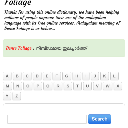
Foliage
Thanks for using this online dictionary, we have been helping
millions of people improve their use of the malayalam
language with its free online services. Malayalam meaning of
Dense Foliage is as below...
Dense Foliage
:
നിബിഡമായ
ഇലച്ചാര്‍ത്ത്‌
A
B
C
D
E
F
G
H
I
J
K
L
M
N
O
P
Q
R
S
T
U
V
W
X
Y
Z