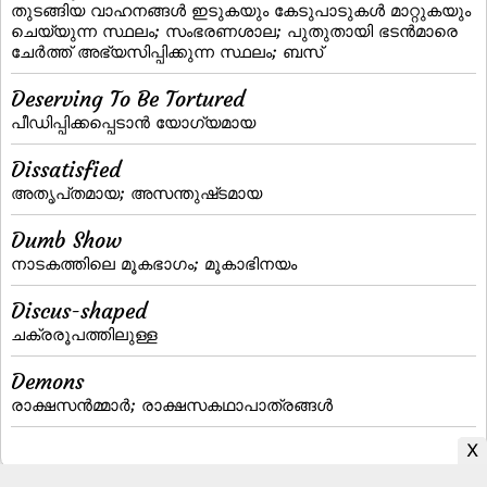
തുടങ്ങിയ വാഹനങ്ങള്‍ ഇടുകയും കേടുപാടുകള്‍ മാറ്റുകയും
ചെയ്യുന്ന സ്ഥലം; സംഭരണശാല; പുതുതായി ഭടന്‍മാരെ
ചേര്‍ത്ത്‌ അഭ്യസിപ്പിക്കുന്ന സ്ഥലം; ബസ്
Deserving To Be Tortured
പീഡിപ്പിക്കപ്പെടാന്‍ യോഗ്യമായ
Dissatisfied
അതൃപ്‌തമായ; അസന്തുഷ്‌ടമായ
Dumb Show
നാടകത്തിലെ മൂകഭാഗം; മൂകാഭിനയം
Discus-shaped
ചക്രരൂപത്തിലുള്ള
Demons
രാക്ഷസന്‍മ്മാര്‍; രാക്ഷസകഥാപാത്രങ്ങള്‍