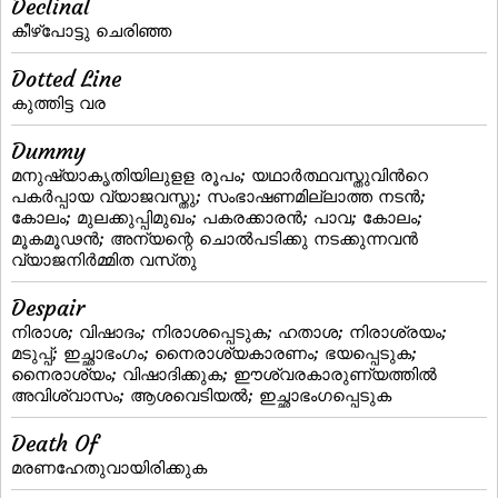
Declinal
കീഴ്‌പോട്ടു ചെരിഞ്ഞ
Dotted Line
കുത്തിട്ട വര
Dummy
മനുഷ്യാകൃതിയിലുളള രൂപം; യഥാര്‍ത്ഥവസ്തുവിന്‍റെ
പകര്‍പ്പായ വ്യാജവസ്തു; സംഭാഷണമില്ലാത്ത നടന്‍;
കോലം; മുലക്കുപ്പിമുഖം; പകരക്കാരന്‍; പാവ; കോലം;
മൂകമൂഢന്‍; അന്യന്റെ ചൊല്‍പടിക്കു നടക്കുന്നവന്‍
വ്യാജനിര്‍മ്മിത വസ്‌തു
Despair
നിരാശ; വിഷാദം; നിരാശപ്പെടുക; ഹതാശ; നിരാശ്രയം;
മടുപ്പ്; ഇച്ഛാഭംഗം; നൈരാശ്യകാരണം; ഭയപ്പെടുക;
നൈരാശ്യം; വിഷാദിക്കുക; ഈശ്വരകാരുണ്യത്തില്‍
അവിശ്വാസം; ആശവെടിയല്‍; ഇച്ഛാഭംഗപ്പെടുക
Death Of
മരണഹേതുവായിരിക്കുക