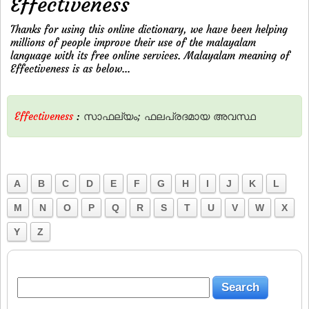
Effectiveness
Thanks for using this online dictionary, we have been helping
millions of people improve their use of the malayalam
language with its free online services. Malayalam meaning of
Effectiveness is as below...
Effectiveness
:
സാഫല്യം;
ഫലപ്രദമായ
അവസ്ഥ
A
B
C
D
E
F
G
H
I
J
K
L
M
N
O
P
Q
R
S
T
U
V
W
X
Y
Z