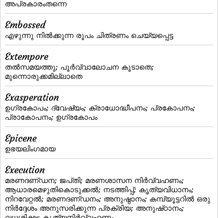
അപ്രകാരംതന്നെ
Embossed
എഴുന്നു നില്‍ക്കുന്ന രൂപം ചിത്രണം ചെയ്യപ്പെട്ട
Extempore
തല്‍സമയത്തു; പൂര്‍വ്വാലോചന കൂടാതെ;
മുന്നൊരുക്കമില്ലാതെ
Exasperation
ഉഗ്രകോപം; ദ്വേഷ്യം; ക്രാധോദ്ധീപനം; പ്രകോപനം;
പ്രാകോപനം; ഉഗ്രകോപം
Epicene
ഉഭയലിംഗമായ
Execution
മരണദണ്‌ഡന; ജപ്‌തി; മരണശാസന നിര്‍വ്വഹണം;
ആധാരമെഴുതികൊടുക്കല്‍; നടത്തിപ്പ്‌; കൃത്യവിധാനം;
നിറവേറ്റല്‍; മരണദണ്‌ഡനം; അനുഷ്ഠാനം; കമ്പ്യൂട്ടറില്‍ ഒരു
നിര്‍ദ്ദേശം അനുസരിക്കുന്ന പ്രക്രിയ; അനുഷ്‌ഠാനം;
വധശിക്ഷ; കൃത്യനിര്‍വ്വഹണം