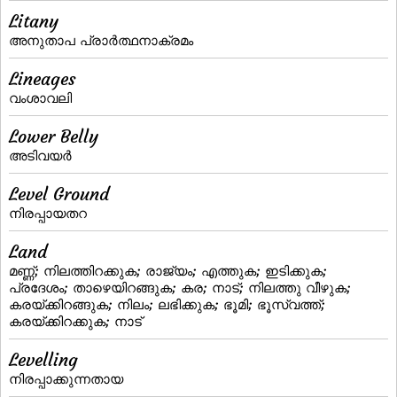
Litany
അനുതാപ പ്രാര്‍ത്ഥനാക്രമം
Lineages
വംശാവലി
Lower Belly
അടിവയര്‍
Level Ground
നിരപ്പായതറ
Land
മണ്ണ്‌; നിലത്തിറക്കുക; രാജ്യം; എത്തുക; ഇടിക്കുക;
പ്രദേശം; താഴെയിറങ്ങുക; കര; നാട്; നിലത്തു വീഴുക;
കരയ്‌ക്കിറങ്ങുക; നിലം; ലഭിക്കുക; ഭൂമി; ഭൂസ്വത്ത്‌;
കരയ്‌ക്കിറക്കുക; നാട്‌
Levelling
നിരപ്പാക്കുന്നതായ