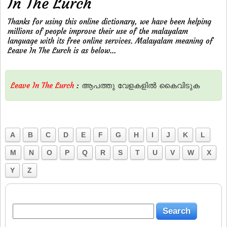
In The Lurch
Thanks for using this online dictionary, we have been helping
millions of people improve their use of the malayalam
language with its free online services. Malayalam meaning of
Leave In The Lurch is as below...
Leave In The Lurch
:
ആപത്തു
വേളകളില്‍
കൈവിടുക
A
B
C
D
E
F
G
H
I
J
K
L
M
N
O
P
Q
R
S
T
U
V
W
X
Y
Z