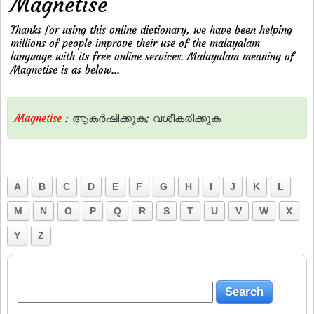
Magnetise
Thanks for using this online dictionary, we have been helping
millions of people improve their use of the malayalam
language with its free online services. Malayalam meaning of
Magnetise is as below...
Magnetise
:
ആകര്‍ഷിക്കുക;
വശീകരിക്കുക
A
B
C
D
E
F
G
H
I
J
K
L
M
N
O
P
Q
R
S
T
U
V
W
X
Y
Z