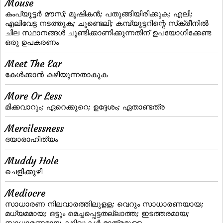
Mouse
കംപ്യൂട്ടര്‍ മൗസ്; മൂഷികന്‍; പതുങ്ങിയിരിക്കുക; എലി;
എലിവേട്ട നടത്തുക; ചുണ്ടെലി; കമ്പ്യൂട്ടറിന്റെ സ്‌ക്രീനില്‍
ചില സ്ഥാനങ്ങള്‍ ചൂണ്ടിക്കാണിക്കുന്നതിന്‌ ഉപയോഗിക്കേണ്ട
ഒരു ഉപകരണം
Meet The Ear
കേള്‍ക്കാന്‍ കഴിയുന്നതാകുക
More Or Less
മിക്കവാറും; ഏറെക്കുറെ; ഉദ്ദേശം; ഏതാണ്ടത്ര
Mercilessness
ദയാരാഹിത്യം
Muddy Hole
ചെളിക്കുഴി
Mediocre
സാധാരണ നിലവാരത്തിലുളള; വെറും സാധാരണയായ;
മധ്യമമായ; ഒട്ടും മെച്ചപ്പെട്ടതല്ലാത്ത; ഇടത്തരമായ;
സാധാരണമായ കഴിവുകള്‍ മാത്രമുള്ള