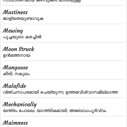
Mustiness
ജാള്യതയുണ്ടാവുക
Mewing
പൂച്ചയുടെ കരച്ചില്‍
Moon Struck
ഉന്‍മത്തനായ
Mongoose
കീരി; നകുലം
Malafide
വ്‌ഞ്ചനാപരമായി ചെയ്യുന്ന; ഉത്തമവിശ്വാസമില്ലാത്ത
Mechanically
യന്ത്രം പോലെ; യാന്ത്രികമായി; അബോധപൂര്‍വ്വം
Maimness