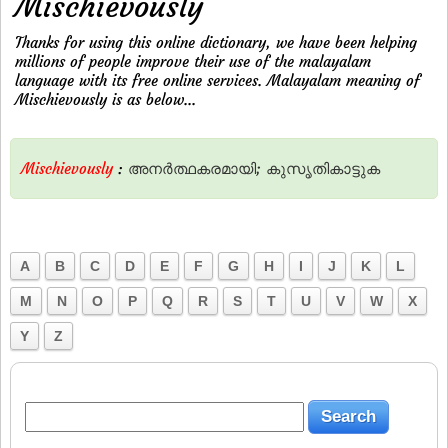
Mischievously
Thanks for using this online dictionary, we have been helping
millions of people improve their use of the malayalam
language with its free online services. Malayalam meaning of
Mischievously is as below...
Mischievously
:
അനര്‍ത്ഥകരമായി;
കുസൃതികാട്ടുക
A
B
C
D
E
F
G
H
I
J
K
L
M
N
O
P
Q
R
S
T
U
V
W
X
Y
Z