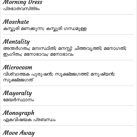
Morning Dress
പ്രഭാതവസ്‌ത്രം
Moschate
കസ്തൂരി മണക്കുന്ന; കസ്തൂരി ഗന്ധമുള്ള
Mentality
അന്തര്‍ഗതം; മനഃസ്ഥിതി; മനസ്സ്‌; ചിത്തവൃത്തി; മനോഗതി;
ഇംഗിതം; മനോഭാവം; മനോഭാവം
Microcosm
വിശ്വാത്മക പുരുഷന്‍; സൂക്ഷ്‌മജഗത്ത്‌; മനുഷ്യന്‍;
സൂക്ഷ്‌മജഗത്‌
Mayoralty
മേയര്‍സ്ഥാനം
Monograph
ഏകവിഷയക പ്രബന്ധം
Move Away