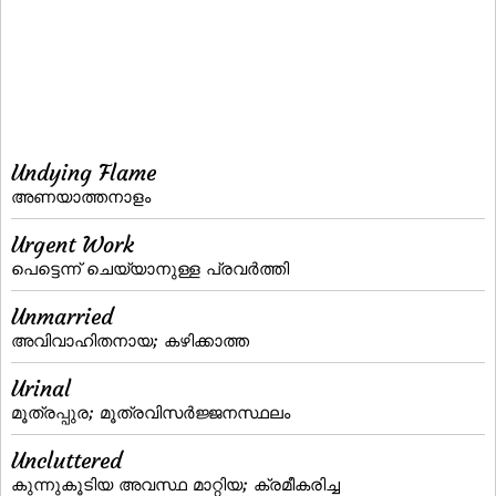
Undying Flame
അണയാത്തനാളം
Urgent Work
പെട്ടെന്ന് ചെയ്യാനുള്ള പ്രവർത്തി
Unmarried
അവിവാഹിതനായ; കഴിക്കാത്ത
Urinal
മൂത്രപ്പുര; മൂത്രവിസര്‍ജ്ജനസ്ഥലം
Uncluttered
കുന്നുകൂടിയ അവസ്ഥ മാറ്റിയ; ക്രമീകരിച്ച