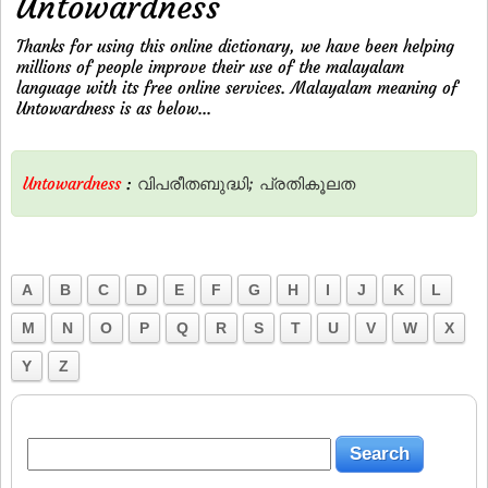
Untowardness
Thanks for using this online dictionary, we have been helping
millions of people improve their use of the malayalam
language with its free online services. Malayalam meaning of
Untowardness is as below...
Untowardness
:
വിപരീതബുദ്ധി;
പ്രതികൂലത
A
B
C
D
E
F
G
H
I
J
K
L
M
N
O
P
Q
R
S
T
U
V
W
X
Y
Z