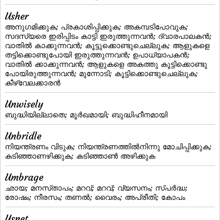
Usher
അനുഗമിക്കുക; പ്രകാശിപ്പിക്കുക; അകമ്പടിപോവുക;
സദസ്യരെ ഇരിപ്പിടം കാട്ടി ഇരുത്തുന്നവന്‍; ദ്വാരപാലകന്‍;
വാതില്‍ കാക്കുന്നവന്‍; കൂട്ടുക്കൊണ്ടുചെല്ലുക; ആളുകളെ
തട്ടിക്കൊണ്ടുപോയി ഇരുത്തുന്നവന്‍; ഉപാധ്യാപകന്‍;
വാതില്‍ ക്കാക്കുന്നവന്‍; ആളുകളെ അകത്തു കൂട്ടിക്കൊണ്ടു
പോയിരുത്തുന്നവന്‍; മുന്നോടി; കൂട്ടിക്കൊണ്ടുചെല്ലുക;
കീഴ്വേലക്കാരന്‍
Unwisely
ബുദ്ധിയില്ലാതെ; മൂര്‍ഖമായി; ബുദ്ധിഹീനമായി
Unbridle
നിയന്ത്രണം വിടുക; നിയന്ത്രണത്തില്‍നിന്നു മോചിപ്പിക്കുക;
കടിഞ്ഞാണഴിക്കുക; കടിഞ്ഞാണ്‍ അഴിക്കുക
Umbrage
ഛായ; മനസ്‌താപം; മറവ്; മറവ്‌; വ്യസനം; സ്‌പര്‍ദ്ധ;
രോഷം; നീരസം; തണല്‍; വൈരം; അപ്രീതി; കോപം
Usnet