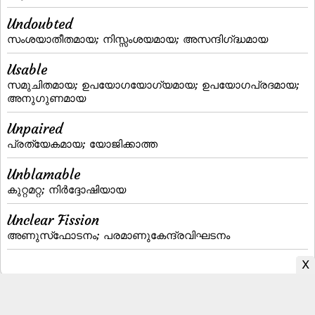
Undoubted
സംശയാതീതമായ; നിസ്സംശയമായ; അസന്ദിഗ്‌ദ്ധമായ
Usable
സമുചിതമായ; ഉപയോഗയോഗ്യമായ; ഉപയോഗപ്രദമായ;
അനുഗുണമായ
Unpaired
പ്രത്യേകമായ; യോജിക്കാത്ത
Unblamable
കുറ്റമറ്റ; നിര്‍ദ്ദോഷിയായ
Unclear Fission
അണുസ്‌ഫോടനം; പരമാണുകേന്ദ്രവിഘടനം
Malayalam to English Dictionary
|
English to Malayalam Dictionary
|
Malayalam Fonts
|
Malayalam Books
|
Malayalam Typing
|