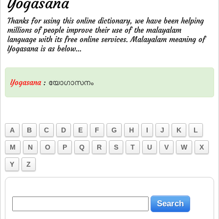
Yogasana
Thanks for using this online dictionary, we have been helping
millions of people improve their use of the malayalam
language with its free online services. Malayalam meaning of
Yogasana is as below...
Yogasana
:
യോഗാസനം
A
B
C
D
E
F
G
H
I
J
K
L
M
N
O
P
Q
R
S
T
U
V
W
X
Y
Z