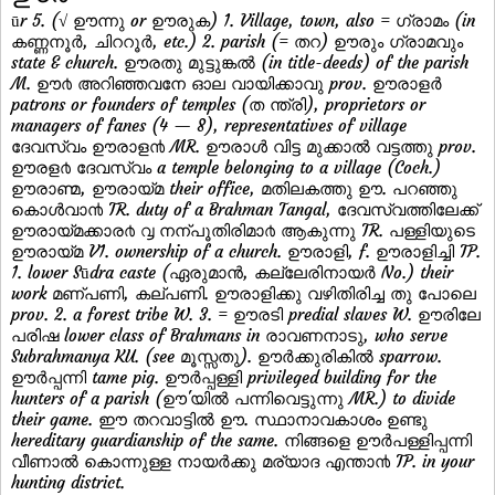
ūr 5. (√ ഊന്നു or ഊരുക) 1. Village, town, also = ഗ്രാമം (in
കണ്ണനൂര്‍, ചിററൂര്‍, etc.) 2. parish (= തറ) ഊരും ഗ്രാമവും
state & church. ഊരതു മുട്ടുങ്കല്‍ (in title-deeds) of the parish
M. ഊ൪ അറിഞ്ഞവനേ ഓല വായിക്കാവു prov. ഊരാളര്‍
patrons or founders of temples (ത ന്ത്രി), proprietors or
managers of fanes (4 — 8), representatives of village
ദേവസ്വം ഊരാള൯ MR. ഊരാള്‍ വിട്ട മുക്കാല്‍ വട്ടത്തു prov.
ഊരള൪ ദേവസ്വം a temple belonging to a village (Coch.)
ഊരാണ്മ, ഊരായ്മ their office, മതിലകത്തു ഊ. പറഞ്ഞു
കൊള്‍വാ൯ TR. duty of a Brahman Tangal, ദേവസ്വത്തിലേക്ക്
ഊരായ്മക്കാര൪ ൮ നന്പൂതിരിമാ൪ ആകുന്നു TR. പള്ളിയുടെ
ഊരായ്മ V1. ownership of a church. ഊരാളി, f. ഊരാളിച്ചി TP.
1. lower Sūdra caste (ഏരുമാന്‍, കല്ലേരിനായര്‍ No.) their
work മണ്പണി, കല്പണി. ഊരാളിക്കു വഴിതിരിച്ച തു പോലെ
prov. 2. a forest tribe W. 3. = ഊരടി predial slaves W. ഊരിലേ
പരിഷ lower class of Brahmans in രാവണനാടു, who serve
Subrahmanya KU. (see മൂസ്സതു). ഊര്‍ക്കുരികില്‍ sparrow.
ഊര്‍പ്പന്നി tame pig. ഊര്‍പ്പള്ളി privileged building for the
hunters of a parish (ഊ'യില്‍ പന്നിവെട്ടുന്നു MR.) to divide
their game. ഈ തറവാട്ടില്‍ ഊ. സ്ഥാനാവകാശം ഉണ്ടു
hereditary guardianship of the same. നിങ്ങളെ ഊര്‍പള്ളിപ്പന്നി
വീണാല്‍ കൊന്നുള്ള നായര്‍ക്കു മര്യാദ എന്താ൯ TP. in your
hunting district.