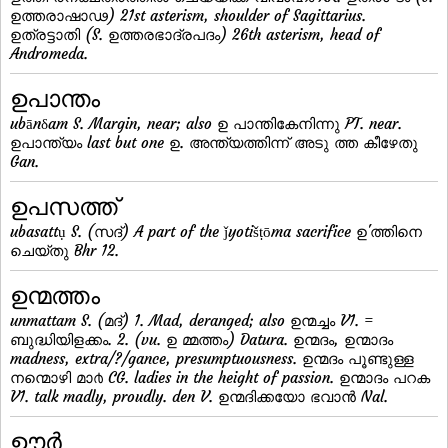
ഉത്തരാഷാഢ) 21st asterism, shoulder of Sagittarius.
ഉത്രട്ടാതി (S. ഉത്തരഭാദ്രപദം) 26th asterism, head of
Andromeda.
ഉപാന്തം
ubānδam S. Margin, near; also ഉ പാന്തികേനിന്നു PT. near.
ഉപാന്ത്യം last but one ഉ. അന്ത്യത്തിന്ന് അടു ത്ത കീഴേതു
Gan.
ഉപസത്ത്
ubasattụ S. (സദ്) A part of the ǰyotišṭōma sacrifice ഉ'ത്തിനെ
ചെയ്തു Bhr 12.
ഉന്മത്തം
unmattam S. (മദ്) 1. Mad, deranged; also ഉന്മച്ചം V1. =
ബുദ്ധിയിളക്കം. 2. (vu. ഉ മ്മത്തം) Datura. ഉന്മദം, ഉന്മാദം
madness, extra/?/gance, presumptuousness. ഉന്മദം പൂണ്ടുള്ള
നന്മൊഴി മാ൪ CG. ladies in the height of passion. ഉന്മാദം പറക
V1. talk madly, proudly. den V. ഉന്മദിക്കയോ ഭവാന്‍ Nal.
ഊര്‍