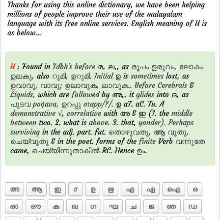
Thanks for using this online dictionary, we have been helping
millions of people improve their use of the malayalam
language with its free online services. English meaning of U is
as below...
U
: Found in
Tdbh's
before
ര, ല,, as
രൂപം
ഉരുവം,
ലോകം
ഉലകു,
also
റൂമി,
ഉറുമി.
Initial
ഉ is
sometimes
lost, as
ഉവാവു,
വാവു;
ഉലാവുക,
ലാവുക..
Before
Cerebrals
&
Liquids,
which are
followed
by അ,, it
glides
into ഒ, as
പുടവ
poḍava,
ഉറപ്പു
or̀app/?/.
ഉ aT. aC. Tu. A
demonstrative
√,
correlative
with അ & ഇ (1. the
middle
between
two. 2. what is
above.
3. that,
yonder).
Perhaps
surviving
in the adj. part. fut.
തൊഴുവതു,
ആ
വൂതു,
ചെയ്വൂതു
& in the poet. forms of the
finite
Verb
വന്നുതേ
came,
ചെയ്യിന്നുതാകില്‍
RC. Hence
ഉം.
അ
ആ
ഇ
൦
ഉ
ഋ
എ
ഏ
ഐ
ഒ
ഓ
ഔ
ക
ഖ
ഗ
ഘ
ച
ജ
ഞ
ഡ