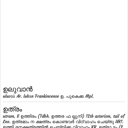
ഉലുവാന്‍
uluvāǹ Ar. lubān Frankincense ഉ. പുകെക്ക Mpl.
ഉത്രം
utram, & ഉത്തിരം (Tdbh. ഉത്തര ഫ ല്ഗുനി) 12th asterism, tail of
Leo. ഉത്രമാം ന ക്ഷത്രം കൊണ്ടവര്‍ വിഠ്വാഹം ചെയ്തു UR1.
ഉത്തി രനക്ഷത്രത്തില്‍ ചെയ്യിക്ക വിവാഹം KR. ഉത്രാ ടം (S.