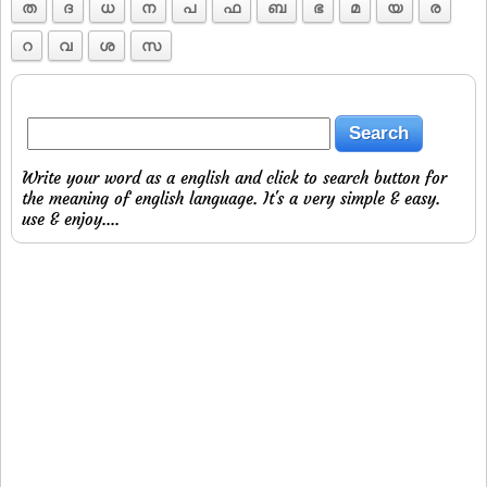
ത
ദ
ധ
ന
പ
ഫ
ബ
ഭ
മ
യ
ര
റ
വ
ശ
സ
Write your word as a english and click to search button for
the meaning of english language. It's a very simple & easy.
use & enjoy....