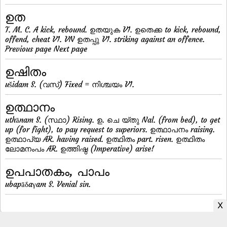
ഉത
T. M. C. A kick, rebound. ഉതയുക V1. ഉതെക്ക to kick, rebound,
offend, cheat V1. VN ഉതപ്പു V1. striking against an offence.
Previous page Next page
ഉഷിതം
ušidam S. (വസ്) Fixed = നിശ്ചയം V1.
ഉത്ഥാനം
uthānam S. (സ്ഥാ) Rising. ഉ. ചെ യ്തു Nal. (from bed), to get
up (for fight), to pay request to superiors. ഉത്ഥാപനം raising.
ഉത്ഥാപ്യ AR. having raised. ഉത്ഥിതം part. risen. ഉത്ഥിതം
ലോമനംപം AR. ഉത്തിഷ്ഠ (Imperative) arise!
ഉപപാതകം, പാപം
ubapāδaγam S. Venial sin.