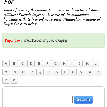
For
Thanks for using this online dictionary, we have been helping
millions of people improve their use of the malayalam
language with its free online services. Malayalam meaning of
Eager For is as below...
Eager For
:
അതിയായ
ആഗ്രഹമുള്ള
A
B
C
D
E
F
G
H
I
J
K
L
M
N
O
P
Q
R
S
T
U
V
W
X
Y
Z