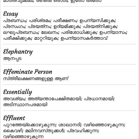
മാത്രവുമല്ല; രണ്ടില്‍ ഒരാള്‍; ഇതോ അതോ
Essay
പ്രബന്ധം; പരിശ്രമം; പരീക്ഷണം; ഉപന്യസിക്കുക;
പ്രസംഗം; പ്രയത്‌നം; ഉദ്യമിക്കുക; പ്രയത്‌നിക്കുക;
ലഘുപ്രബന്ധം; ലേഖനം; പരിശോധിക്കുക; ഉപന്യാസം;
പരീക്ഷിക്കുക; മാറ്ററിയുക; ഉപന്യാസകര്‍ത്താവ്‌
Elephantry
ആനപ്പട
Effeminate Person
സ്‌ത്രീലക്ഷണങ്ങളുള്ള ആണ്‌
Essentially
അവശ്യം; അത്യന്താപേക്ഷിതമായി; പ്രധാനമായി;
അടിസ്ഥാനപരമായി
Effluent
പുറത്തേയ്ക്കൊഴുകുന്ന; ശാഖാനദി; വഴിഞ്ഞൊഴുകുന്ന;
കൈവഴി; മലിനവസ്‌തുക്കള്‍; പ്രവഹിക്കുന്ന;
വഴിഞ്ഞൊഴുകുന്ന