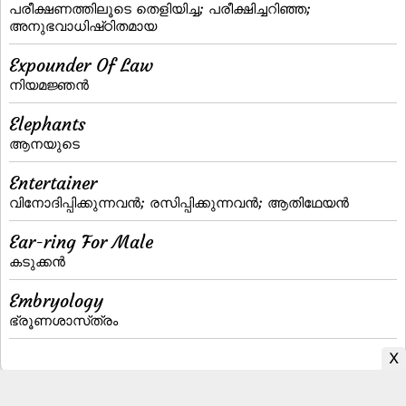
പരീക്ഷണത്തിലൂടെ തെളിയിച്ച; പരീക്ഷിച്ചറിഞ്ഞ;
അനുഭവാധിഷ്‌ഠിതമായ
Expounder Of Law
നിയമജ്ഞന്‍
Elephants
ആനയുടെ
Entertainer
വിനോദിപ്പിക്കുന്നവന്‍; രസിപ്പിക്കുന്നവന്‍; ആതിഥേയന്‍
Ear-ring For Male
കടുക്കന്‍
Embryology
ഭ്രൂണശാസ്‌ത്രം
Malayalam to English Dictionary
|
English to Malayalam Dictionary