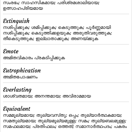
സംരഭം; സാഹസികമായ; പരിശ്രമശാലിയായ;
ഉത്സാഹപ്രിയമായ
Extinguish
നശിപ്പിക്കുക; ശമിപ്പിക്കുക; കെടുത്തുക; പൂര്‍ണ്ണമായി
നശിപ്പിക്കുക; കെടുത്തിക്കളയുക; അരുതിവരുത്തുക;
തീകെടുത്തുക; ഇല്ലാതാക്കുക; അണയ്‌ക്കുക
Emote
അമിതവികാരം പ്രകടിപ്പിക്കുക
Eutrophication
അമിതപോഷണം
Everlasting
ശാശ്വതമായ; അനന്തമായ; അവിരാമമായ
Equivalent
സമമൂല്യമായ; തുല്യവസ്‌തു; ഒപ്പം; തുല്യാര്‍ത്ഥകമായ;
സമതുല്യമായ; തുല്യമൂല്യമുള്ള; സമം; തുല്യബലമുള്ള;
സമഫലമായ; പ്രതിഫലം; ഒത്തത്‌; സമാനാര്‍ത്ഥപദം; പകരം