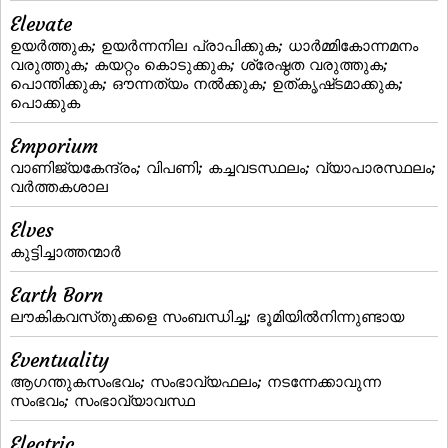
Elevate
ഉയര്‍ത്തുക; ഉയര്‍ന്നനില പ്രാപിക്കുക; ധാര്‍മ്മികോന്നമനം
വരുത്തുക; കയറ്റം കൊടുക്കുക; ശ്രേഷ്ഠത വരുത്തുക;
പൊന്തിക്കുക; ഔന്നത്യം നല്‍ക്കുക; ഉത്‌കൃഷ്‌ടമാക്കുക;
പൊക്കുക
Emporium
വാണിജ്യകേന്ദ്രം; വിപണി; കച്ചവടസ്ഥലം; വ്യാപാരസ്ഥലം;
വര്‍ത്തകശാല
Elves
കുട്ടിച്ചാത്തന്മാർ
Earth Born
ലൗകികവസ്‌തുക്കളെ സംബന്ധിച്ച; ഭൂമിയില്‍നിന്നുണ്ടായ
Eventuality
ആഗന്തുകസംഭവം; സംഭാവ്യഫലം; നടന്നേക്കാവുന്ന
സംഭവം; സംഭാവ്യാവസ്ഥ
Electric