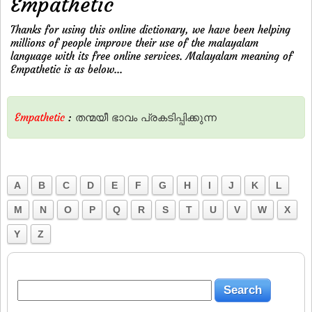
Empathetic
Thanks for using this online dictionary, we have been helping
millions of people improve their use of the malayalam
language with its free online services. Malayalam meaning of
Empathetic is as below...
Empathetic
:
തന്മയീ
ഭാവം
പ്രകടിപ്പിക്കുന്ന
A
B
C
D
E
F
G
H
I
J
K
L
M
N
O
P
Q
R
S
T
U
V
W
X
Y
Z