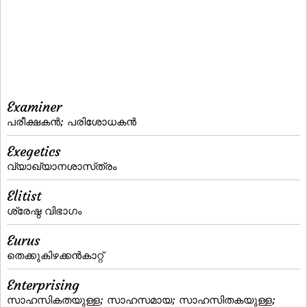
Examiner
പരീക്ഷകന്‍; പരിശോധകന്‍
Exegetics
വ്യാഖ്യാനശാസ്‌ത്രം
Elitist
ശ്രേഷ്ഠ വിഭാഗം
Eurus
തെക്കുകിഴക്കന്‍കാറ്റ്‌
Enterprising
സാഹസികതയുള്ള; സാഹസമായ; സാഹസിതകയുള്ള;