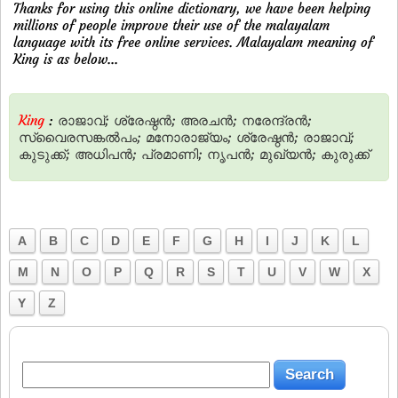
Thanks for using this online dictionary, we have been helping
millions of people improve their use of the malayalam
language with its free online services. Malayalam meaning of
King is as below...
King
:
രാജാവ്‌;
ശ്രേഷ്ഠൻ;
അരചന്‍;
നരേന്ദ്രന്‍;
സ്വൈരസങ്കല്‍പം;
മനോരാജ്യം;
ശ്രേഷ്ഠന്‍;
രാജാവ്;
കുടുക്ക്‌;
അധിപന്‍;
പ്രമാണി;
നൃപന്‍;
മുഖ്യന്‍;
കുരുക്ക്‌
A
B
C
D
E
F
G
H
I
J
K
L
M
N
O
P
Q
R
S
T
U
V
W
X
Y
Z