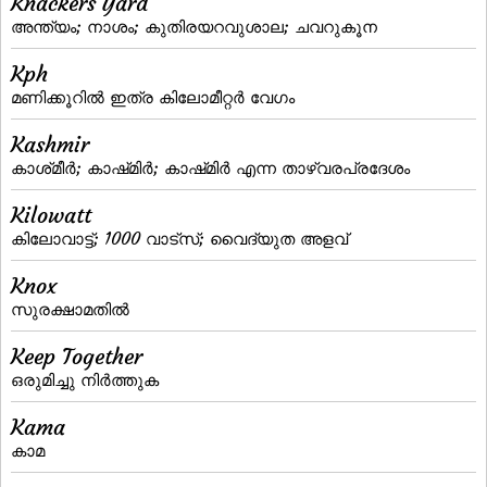
Knackers Yard
അന്ത്യം; നാശം; കുതിരയറവുശാല; ചവറുകൂന
Kph
മണിക്കൂറില്‍ ഇത്ര കിലോമീറ്റര്‍ വേഗം
Kashmir
കാശ്‌മീര്‍; കാഷ്‌മിര്‍; കാഷ്‌മിര്‍ എന്ന താഴ്‌വരപ്രദേശം
Kilowatt
കിലോവാട്ട്‌; 1000 വാട്‌സ്‌; വൈദ്യുത അളവ്‌
Knox
സുരക്ഷാമതില്‍
Keep Together
ഒരുമിച്ചു നിര്‍ത്തുക
Kama
കാമ