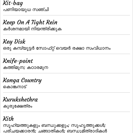
Kit-bag
പണിയായുധ സഞ്ചി
Keep On A Tight Rein
കര്‍ശനമായി നിയന്ത്രിക്കുക
Key Disk
ഒരു കമ്പ്യൂട്ടര്‍ സോഫ്‌റ്റ്‌ വെയര്‍ രക്ഷാ സംവിധാനം
Knife-point
കത്തിമുന; കഠാരമുന
Konga Country
കൊങ്കനാട്‌
Kurukshethra
കുരുക്ഷേത്രം
Kith
സൂഹ്യത്തുകളും ബന്ധുക്കളും; സുഹൃത്തുക്കള്‍;
പരിചയക്കാരന്‍; ചങ്ങാതികള്‍; ബന്ധുമിത്രാദികള്‍