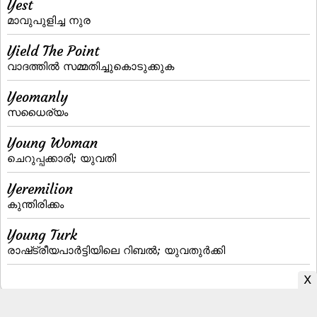
Yest
മാവുപുളിച്ച നുര
Yield The Point
വാദത്തില്‍ സമ്മതിച്ചുകൊടുക്കുക
Yeomanly
സധൈര്യം
Young Woman
ചെറുപ്പക്കാരി; യുവതി
Yeremilion
കുന്തിരിക്കം
Young Turk
രാഷ്‌ട്രീയപാര്‍ട്ടിയിലെ റിബല്‍; യുവതുര്‍ക്കി
Malayalam to English Dictionary
|
English to Malayalam Dictionary