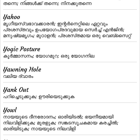
തന്നെ; നിങ്ങള്‍ക്ക്‌ തന്നെ; നിനക്കുതന്നെ
Yahoo
മൃഗീയസ്വഭാവക്കാരന്‍; ഇന്റര്‍നെറ്റിലെ ഏറ്റവും
പ്രശസ്‌തവും ഉപയോഗപ്രദവുമായ സെര്‍ച്ച്‌ എന്‍ജിന്‍;
മനുഷ്യമൃഗം; മുഠാളന്‍; പ്രശസ്‌തമായ ഒരു വെബ്‌സൈറ്റ്‌
Yogic Posture
കൂര്‍മ്മാസനം; യോഗമുറ; ഒരു യോഗനില
Yawning Hole
വലിയ ദ്വാരം
Yank Out
പറിച്ചെടുക്കുക; ഊരിയെടുക്കുക
Yowl
നായയുടെ ദീനരോദനം; ഓരിയിടല്‍; ഭയനീയമായി
നിലവിളിക്കുക; മുരളുക; സങ്കടസൂചകമായ കരച്ചില്‍;
ഓരിയിടുക; നായയുടെ നിലവിളി