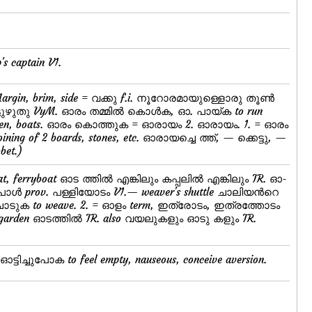
p's captain V1.
. Margin, brim, side = വക്കു f.i. നൂറോരമായുള്ളൊരു തൂണ്‍
ട്ടുഴുതു VyM. ഓരം തമ്മില്‍ കൊള്‍ക, ഓ. പായ്ക to run
s men, boats. ഓരം കൊത്തുക = ഓരായം 2. ഓരായം. 1. = ഓരം
joining of 2 boards, stones, etc. ഓരായച്ചെ ത്ത്, — ക്കെട്ടു, —
bet.)
t, ferryboat ഓട ത്തില്‍ എങ്കിലും കപ്പലില്‍ എങ്കിലും TR. ഓ-
ള്‍ prov. പള്ളിയോടം V1.— weaver's shuttle ചാലിയന്‍റെ
ടുക to weave. 2. = ഓളം term, ഇത്രോടം, ഇത്രത്തോടം
to? garden ഓടത്തില്‍ TR. also വയലുകളും ഓടു കളും TR.
. ഓട്ടിച്ചുപോക to feel empty, nauseous, conceive aversion.