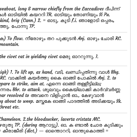
seaboat, long & narrow chiefly from the Laccadives ദീപിന്ന്
ുകള്‍ ഓടിയില്‍ കയററി TR. ഓടിയും തോണിയും Si Pu.
nd, brig (Cann.) 2. = ഓടു, കൂടി f.i. ഞാളോടി ഒപ്പരം,
ത്തു, പോന്നു TP.
ക) To flow. നീരോഴും തറ പുക്കുടന്‍ Anj. ഓഴും ചോരി RC.
mountain.
 the civet cat in yielding civet മെരു ഓററുന്നു. I.
igh) 1. To lift up, as hand, വടി, ഖണ്ഡിപ്പതിന്നു വാള്‍ Bhg.
C. വാക്കില്‍ കയര്‍ത്തു കൈ ഓങ്ങി പോകില്‍ Anj. 2. to
epare to strike, aim at. എന്നെ ഓങ്ങി തള്ളീട്ടില്ല;
േരം Bhr. to attack. ശൂലവും കൈയിലാക്കി കാര്‍വ്വര്‍ണ്ണ
ar resolved to അവനെ വിളിപ്പാന്‍ ഓ., കേഴുവാന്‍
g about to weep. മസ്തകേ ഓങ്ങി പാദത്തില്‍ അടിക്കയും Sk.
hreat etc.
 Chameleon. 2.the bloodsucker, lacerta cristata MC.
ുതു TP. (during ആറാട്ടു). ഓ. ക ണ്ടാല്‍ ചോര കുടിക്കും
= കീരാങ്കീരി (dict.) — ഓന്തൊററി, ഓന്തുകൊത്തി =