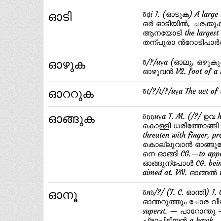
ഓടി
ōḍi 1. (ഓടുക) A large 
ഒര്‍ ഓടിയില്‍, ചരക്ക
ആനയോടി the largest ki
തന്പുരാ ന്‍റോടിപാര്‍
ഓഴുക
ō/?/uγa (ഓലു, ഒഴുകു
ഓഴുവന്‍ V2. foot of a 
ഓററുക
ōt/?/t/?/uγa The act of
ഓങ്ങുക
ōṇṇuγa T. M. (/?/ ഉവ h
കൊള്ളി ധരിത്തോങ്ങി R
threaten with finger, pr
കൊല്ലുവാന്‍ ഓങ്ങുന്ന
നെ ഓങ്ങി CG.—to appe
ഓങ്ങുന്പോള്‍ CG. bein
aimed at. VN. ഓങ്ങല്‍ t
ഓനൂ
ōnδ/?/ (T. C. ഓന്തി) 1.
ഓന്തറുത്തും ചോര വീഴര
superst. — പാറോന്തു 
പ്രാപ്പിടിയന്‍ a hawk.