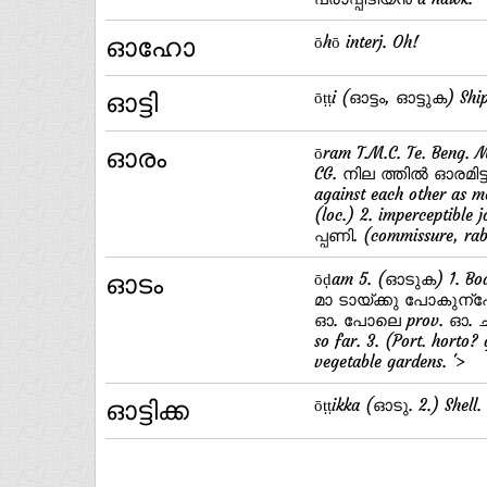
ഓഹോ
ōhō interj. Oh!
ഓട്ടി
ōṭṭi (ഓട്ടം, ഓട്ടുക) Shi
ഓരം
ōram T.M.C. Te. Beng
CG. നില ത്തില്‍ ഓരമി
against each other a
(loc.) 2. imperceptible 
പ്പണി. (commissure, rab
ഓടം
ōḍam 5. (ഓടുക) 1. Boa
മാ ടായ്ക്കു പോകുന്പോ
ഓ. പോലെ prov. ഓ. ചാ
so far. 3. (Port. hor
vegetable gardens. '>
ഓട്ടിക്ക
ōṭṭikka (ഓടു. 2.) Shell