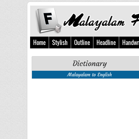
Home
Stylish
Outline
Headline
Handwr
Dictionary
Malayalam to English