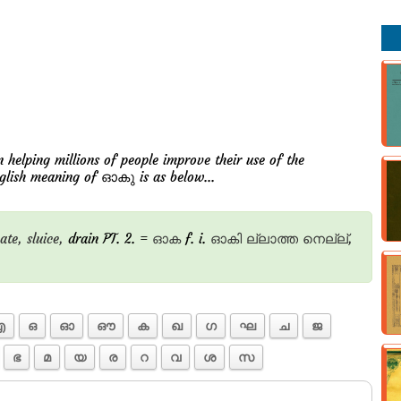
n helping millions of people improve their use of the
nglish meaning of ഓകു is as below...
ate,
sluice,
drain PT. 2. =
ഓക
f. i.
ഓകി
ല്ലാത്ത
നെല്ല്,
ഐ
ഒ
ഓ
ഔ
ക
ഖ
ഗ
ഘ
ച
ജ
ഭ
മ
യ
ര
റ
വ
ശ
സ