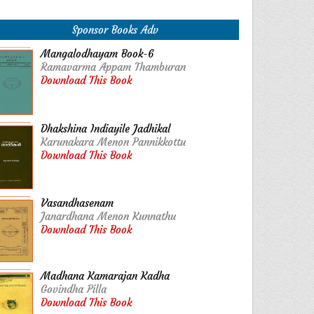
Sponsor Books Adv
Mangalodhayam Book-6
Ramavarma Appam Thamburan
Download This Book
Dhakshina Indiayile Jadhikal
Karunakara Menon Pannikkottu
Download This Book
Vasandhasenam
Janardhana Menon Kunnathu
Download This Book
Madhana Kamarajan Kadha
Govindha Pilla
Download This Book