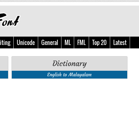
iting
Unicode
General
ML
FML
Top 20
Latest
Dictionary
English to Malayalam