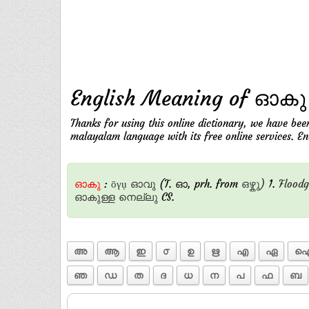
English Meaning of ഓകു
Thanks for using this online dictionary, we have bee
malayalam language with its free online services. E
ഓകു
:
ōγụ
ഓവു
(T. ഓ, prh. from
ഒഴ്കു)
1.
Floodg
ഓകുള്ള
നെല്ലു
CS.
അ
ആ
ഇ
൦
ഉ
ഋ
എ
ഏ
ഞ
ഡ
ത
ദ
ധ
ന
പ
ഫ
ബ