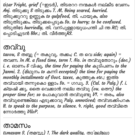
tiḍar Fright, grief (=ഇടര്‍), തിടരററ നന്മകള്‍ നല്കീട വേണം
Anj. തിടുക്കു & തിടുക്കം T. M. Being scared, hurried.
തിടുക്കുററു ഉണ്ണുക to gulpfood, തി. പായുക, also
തിടുതിടുക്കം. തിടുക്കപ്പെടുക So. to hurry; to be confused.
തിടുതിടേ hurriedly, തി. വന്പുള്ളായുധപന്തി ചി ന്ത RC; തി.
പ്പൊടിച്ചുടന്‍ Bhr.; തി. വീര്‍ത്തുRS.
തവ്വു
tavvu, & തബ്ബു (= തകുവു, തക്കം; C. ത വെ side; again) =
തവണ. In M. a fixed time, term 1. No. in തവ്വുതോറും (doc.)
i. e. ഓണം & വിഷു, the time for paying the കുടിപണം to the
Janmi. 2. (മിഥുനം to കന്നി excepted) the time for paying the
monthly installments of Govt. taxes, കുത്തുക etc.; ഇത്ര
തവ്വായി തന്നുകൊ ള്ളാം So. = ഗഡു. 3. (Cal. to Palg.) f. i.
ക്യഷി ക്കു, തൈ വെക്കാന്‍ നല്ല തവ്വു (vu. തൌ) the
proper time for; so പോകുവാന്‍ തവ്വുണ്ടു V1. = തരം, also
തവ്വുണ്ടെങ്കിലേ എടുക്കാവു Palg. unnoticed; തവ്വടക്കിപറക
B. to speak to the purpose, to silence. 4. right, good തവ്വിതെ
ന്നോ൪ത്തു VilvP.
താമസം
tāmasam S. (തമസ്സു) 1. The dark quality, താ'മല്ലോ