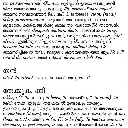
ജഡത്വമാകുന്നതു AR.; താ. എപ്പോള്‍ ഉദയം അതു കലി
Bhg.; താമസവാക്കു കള്‍ കേട്ടു AR. words of dark import.
താമസ സ്വഭാവന്മാര്‍ Bhr. dull. 2. indolence, sloth; (mod.)
delay, procrastination വരുവാന്‍ താ. ഉണ്ടു, ദിവസതാ.
കൂടാതേ, കാര്യങ്ങള്‍ക്കു കാല താ. വരാതേ TR. താമസന്‍,
താമസശീലന്‍ sluggard; dilatory. denV. താമസിക്ക to tarry,
linger അയപ്പാന്‍ താ'ച്ചു പോയി, വരുവാന്‍ സാമതിച്ചതു (sic!
often), ഇതിന്നു താ'ച്ചു പോകരുതു TR. നേ രം താ'ച്ചു it
became too late. താമസിയാണ്ടു vu. without delay. CV.
താമസിപ്പിക്ക to defer, postpone കാര്യത്തെ ത്താ'ക്കും TR. will
retard the matter. താമിസ്രം S. darkness; a hell. Bhg.
തന്‍
taǹ S. To extend, തതാ, തനയന്‍. തനു etc. II.
തേക്കുക, ക്കി
tēkkuγa (C. Tu. തേഗു to belch, Te. തേഞ്ചു, T. to cram). To
belch തേക്കി ഇടുക, തളികയില്‍ ഉണ്ടാലും തേക്കും,
ഇരിന്പുകുടി ച്ച വെള്ളം തേക്കുമോ prov. തേക്കി അരെക്കുക
to ruminate (& തേട്ടി അ.) — ചക്കിന്‍റെ കണ തേക്കിപ്പോയി has
flown out. No. തേങ്ങുക So. (T. to be full). To beat as waves on
the shore, to feel nausea, to sob. തേ ങ്ങിത്തേങ്ങിക്കരക So.; to