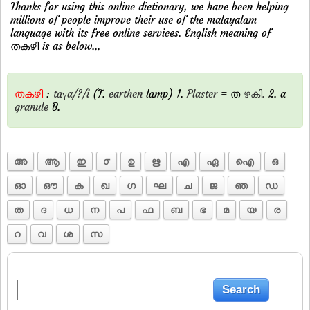
Thanks for using this online dictionary, we have been helping
millions of people improve their use of the malayalam
language with its free online services. English meaning of
തകഴി is as below...
തകഴി
:
taγa/?/i
(T.
earthen
lamp) 1.
Plaster
= ത
ഴകി.
2. a
granule
B.
അ
ആ
ഇ
൦
ഉ
ഋ
എ
ഏ
ഐ
ഒ
ഓ
ഔ
ക
ഖ
ഗ
ഘ
ച
ജ
ഞ
ഡ
ത
ദ
ധ
ന
പ
ഫ
ബ
ഭ
മ
യ
ര
റ
വ
ശ
സ