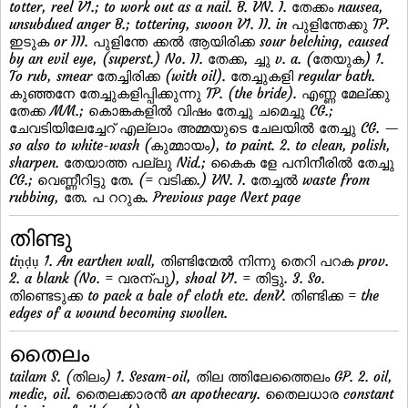
totter, reel V1.; to work out as a nail. B. VN. I. തേക്കം nausea,
unsubdued anger B.; tottering, swoon V1. II. in പുളിന്തേക്കു TP.
ഇടുക or III. പുളിന്തേ ക്കല്‍ ആയിരിക്ക sour belching, caused
by an evil eye, (superst.) No. II. തേക്ക, ച്ചു v. a. (തേയുക) 1.
To rub, smear തേച്ചിരിക്ക (with oil). തേച്ചുകളി regular bath.
കുഞ്ഞനേ തേച്ചുകളിപ്പിക്കുന്നു TP. (the bride). എണ്ണ മേല്ക്കു
തേക്ക MM.; കൊങ്കകളില്‍ വിഷം തേച്ചു ചമെച്ചു CG.;
ചേവടിയിലേച്ചേറ് എല്ലാം അമ്മയുടെ ചേലയില്‍ തേച്ചു CG. —
so also to white-wash (കുമ്മായം), to paint. 2. to clean, polish,
sharpen. തേയാത്ത പല്ലു Nid.; കൈക ളേ പനിനീരില്‍ തേച്ചു
CG.; വെണ്ണീറിട്ടു തേ. (= വടിക്ക.) VN. I. തേച്ചല്‍ waste from
rubbing, തേ. പ ററുക. Previous page Next page
തിണ്ടു
tiṇḍụ 1. An earthen wall, തിണ്ടിന്മേല്‍ നിന്നു തെറി പറക prov.
2. a blank (No. = വരന്പു), shoal V1. = തിട്ടു. 3. So.
തിണ്ടെടുക്ക to pack a bale of cloth etc. denV. തിണ്ടിക്ക = the
edges of a wound becoming swollen.
തൈലം
tailam S. (തിലം) 1. Sesam-oil, തില ത്തിലേത്തൈലം GP. 2. oil,
medic, oil. തൈലക്കാരന്‍ an apothecary. തൈലധാര constant