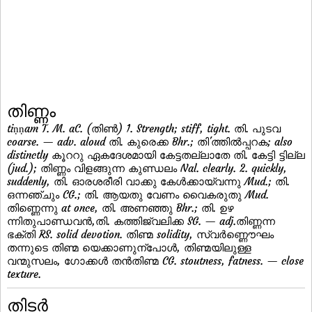
തിണ്ണം
tiṇṇam T. M. aC. (തിണ്‍) 1. Strength; stiff, tight. തി. പുടവ
coarse. — adv. aloud തി. കുരെക്ക Bhr.; തി'ത്തില്‍പ്പറക; also
distinctly കൂററു ഏകദേശമായി കേട്ടതല്ലാതേ തി. കേട്ടി ട്ടില്ല
(jud.); തിണ്ണം വിളങ്ങുന്ന കുണ്ഡലം Nal. clearly. 2. quickly,
suddenly, തി. ഓരശരീരി വാക്കു കേള്‍ക്കായ്വന്നു Mud.; തി.
ഒന്നഞ്ചും CG.; തി. ആയതു വേണം വൈകരുതു Mud.
തിണ്ണെന്നു at once, തി. അണഞ്ഞു Bhr.; തി. ഉഴ
ന്നിതുപാണ്ഡവന്‍,തി. കത്തിജ്വലിക്ക SG. — adj.തിണ്ണന്ന
ഭക്തി RS. solid devotion. തിണ്മ solidity, സ്വര്‍ണ്ണൌഘം
തന്നുടെ തിണ്മ യെക്കാണുന്പോള്‍, തിണ്മയിലുള്ള
വന്മുസലം, ഗോക്കള്‍ തന്‍തിണ്മ CG. stoutness, fatness. — close
texture.
തിടര്‍