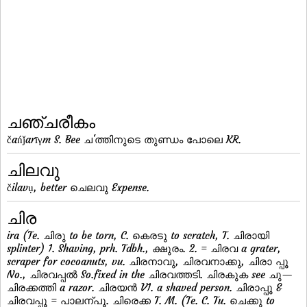
ചഞ്ചരീകം
čańǰarīγm S. Bee ച'ത്തിനുടെ തുണ്ഡം പോലെ KR.
ചിലവു
čilavụ, better ചെലവു Expense.
ചിര
ira (Te. ചിരു to be torn, C. കെരടു to scratch, T. ചിരായി
splinter) 1. Shaving, prh. Tdbh., ക്ഷുരം. 2. = ചിരവ a grater,
scraper for cocoanuts, vu. ചിരനാവു, ചിരവനാക്കു, ചിരാ പ്പൂ
No., ചിരവപ്പല്‍ So.fixed in the ചിരവത്തടി. ചിരകുക see ചു—
ചിരക്കത്തി a razor. ചിരയന്‍ V1. a shaved person. ചിരാപ്പൂ &
ചിരവപ്പൂ = പാലന്പൂ. ചിരെക്ക T. M. (Te. C. Tu. ചെക്കു to