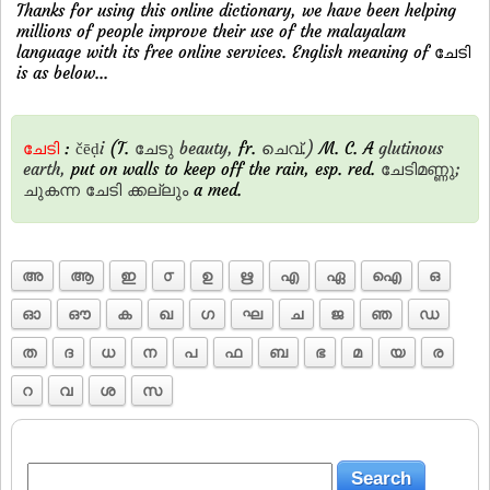
Thanks for using this online dictionary, we have been helping
millions of people improve their use of the malayalam
language with its free online services. English meaning of ചേടി
is as below...
ചേടി
:
čēḍi
(T.
ചേടു
beauty,
fr.
ചെവ്.)
M. C. A
glutinous
earth,
put on walls to keep off the rain, esp. red.
ചേടിമണ്ണു;
ചുകന്ന
ചേടി
ക്കല്ലും
a med.
അ
ആ
ഇ
൦
ഉ
ഋ
എ
ഏ
ഐ
ഒ
ഓ
ഔ
ക
ഖ
ഗ
ഘ
ച
ജ
ഞ
ഡ
ത
ദ
ധ
ന
പ
ഫ
ബ
ഭ
മ
യ
ര
റ
വ
ശ
സ