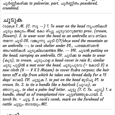
ചൂര്‍ണ്ണീകരിക്ക to pulverize. part. ചൂര്‍ണ്ണിതം powdered,
crumbled.
ചൂടുക
čūḍuγa T. M. (C. സൂ —) 1. To wear on the head നൃപതികള്‍
ചൂടും മകുടം Mud. കോ ഴിപ്പൂ ചൂടുവാറുണ്ടോ prov. (crown,
flowers). 2. to wear over the head as an umbrella വെ ണ്കട
തന്നേ ചൂടി CG. വങ്കുന്നു ചൂടി C/?/shṇa used the mountain as
an umbrella —; to seek shelter under V2., പരമേശ്വരന്‍
അംഘ്രികള്‍ ചൂടുകിലാമത്രേ Bhr. — VN. ചൂടല്‍ putting on
the head; carrying an umbrella. CV. ചൂടിക്ക to make to wear
(കുട), to crown. ചൂടുപാള a head-cover in rain B.; similar
ചൂടു പുട്ടില്‍ a mat over the head. ചൂടുപുടവ (= കോടി 3) a
new cloth (6 — 8 X 2 Muḷam) to cover Sūdra corpses; the heir
tares off a slip from which he takes one thread daily for a 15
days' വെലി. CV. ചൂട്ടുക 1. to put on the head മുടിചൂ V1. to
crown. So. 2. to tie a bundle like a hairlook (ചൂഡ), as
ഞാറുചൂ., to shut a palm-leaf letter. ചൂട്ടു (T. C. Tu. ചൂടു) 1. a
bundle, sheaf as of transplanted rice ചൂട്ടഴിഞ്ഞുപോയി. 2.
torch So. = ചൂട്ട. 3. a cock's comb, mark on the forehead of
cattle ചൂട്ടും താടയും MC.