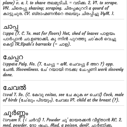
plane) v. a. I. to shave തലമുടിചി. = വടിക്ക. 2. V1. to scrape.
VN. ചിരെപ്പു shaving; scraping. ചിരപ്പകുററി a gourd of
കാട്ടുചുര. CV. ബ്രാഹ്മണന്‍റെ തലയും ചിരപ്പിച്ചു VyM. I.
ചാപ്പ
čāppa (T. C. Te. mat for floors) Hut, shed of leaves പാളയം
പാര്‍പ്പാന്‍ ചാ.ഉണ്ടാക്കി, കു ന്നിന്‍ പുറത്തു ചാ'കള്‍ വെച്ചു
കെട്ടി TR.Sipabi's barracks (= ചാള).
ചേപ്പറ
čēppar̀a Palg. No. (T. ചേപ്പു = aM. ചെവപ്പു & അറ ?) opp.
ചേല്‍. Slovenliness. ചേ' റയായി നടക്ക; ചേ.പ്പണി work slovenly
done.
ചേവല്‍
čēval T. So. (C. കേവു coitus, see ചേ കുക or ചെവ്) Cock, male
of birds (ചേ'ലും പിടയും). ചേവല V1. child at the breast (?).
ചൂര്‍ണ്ണം
čūrṇam S. (√ ചര്‍വ്) 1. Powder ചൂ' മായരക്കന്‍ വീഴ്ന്താന്‍ RC. 2.
med. powder. ദോ ഷചൂ. Mud. a poison. denV. ചൂര്‍ണ്ണിക്ക,