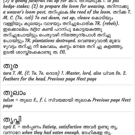
(5) a young jackfruit cut up for കറി. തറിയിടുക 1. to put
hedge-stakes; (2) to prepare the loom for weaving. തറിനാക്കു
a weaver's loom-post. തറിപ്പലക the reed of the loom. തറിക്ക T.
M. C. (Tu. ദരി) To cut down, cut up, cleave കൊടിയും
വള്ളിയും കുലയും വാഴയും തറിച്ചുപോരിക TR. (rebels).
ഇക്കൊല്ലം ൪൫൦ കണ്ടി പറന്പു കോട്ടയകത്തു
തറിച്ചുപോയിട്ടും പെരുവഴി നിരത്തുന്പോള്‍ തറിച്ചു
പോയിട്ടും TR. plantations destroyed. വെണ്മഴുവാല്‍ മൂവേ
ഴുവട്ടം തറിച്ചു നീ കേവലം, കണ്ഠം നേരേ തറി ച്ചു കളഞ്ഞു,
ഉടല്‍ ശാസ്ത്രംകൊണ്ടു ത. CG.
തുര
tura T. M. (C. Tu. Te. ദൊര) 1. Master, lord, also ധ്വര So. 2.
feathers for the head. Previous page Next page
തുലാം
tulām = തുലാ S., f. i. സ്വയമായി തുലാക Previous page Next
page
തൃപ്തി
tṛpti S. = തര്‍പ്പണം Satiety, satisfaction അവര്‍ ഉണ്ടു തൃ.
വന്നാറേ when they had eaten enough. ദേഹികളേ തൃ.