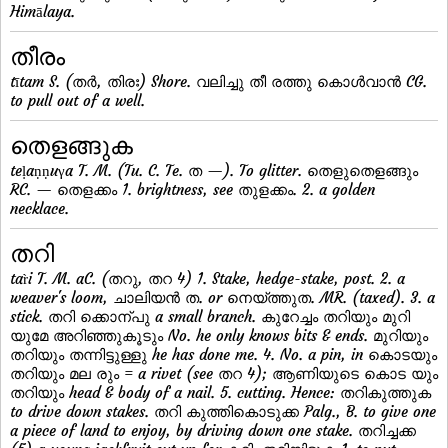
Himālaya.
തീരം
tītam S. (തര്‍, തിരഃ) Shore. വലിച്ചു തീ രത്തു കൊള്‍വാന്‍ CG.
to pull out of a well.
തെളങ്ങുക
teḷaṇṇuγa T. M. (Tu. C. Te. ത —). To glitter. തെളുതെളങ്ങും
RC. — തെളക്കം 1. brightness, see തുളക്കം. 2. a golden
necklace.
തറി
tar̀i T. M. aC. (തറു, തറ 4) 1. Stake, hedge-stake, post. 2. a
weaver's loom, ചാലിയന്‍ ത. or നെയ്ത്തുത. MR. (taxed). 3. a
stick. തറി ക്കൊന്പു a small branch. കുറേച്ചം തറിയും മുറി
യുമേ അറിഞ്ഞുകൂടും No. he only knows bits & ends. മുറിയും
തറിയും തന്നിട്ടുള്ളു he has done me. 4. No. a pin, in കൊടയും
തറിയും മല രും = a rivet (see തറ 4); ആണിയുടെ കൊട യും
തറിയും head & body of a nail. 5. cutting. Hence: തറികുത്തുക
to drive down stakes. തറി കുത്തികൊടുക്ക Palg., B. to give one
a piece of land to enjoy, by driving down one stake. തറിച്ചക്ക