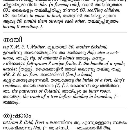
കീഴ്ത്തല്ലുമാ റില്ല Bhr. (a fencing rule); വാല്‍ തല്ലിഭൂതലേ
CG.; കൈകളും തല്ലിച്ചിരിച്ചു നിന്നാര്‍ CG. scoffing children.
CV. തല്ലിക്ക to cause to beat, തങ്ങളില്‍ തല്ലിപ്പൂ എന്നേ
ആവു CG. punish them through each other. തല്ലുപ്പിടുത്തം
boxing & wrestling. I.
തായി
tāy T. M. C. 1. Mother. മൂലതായി CG. mother Lakshmi,
ഉലകിന്നു തായായ്മരുവിന താ രാര്‍മാതു Anj.; also a wet-
nurse, താച്ചി; fig. of animals & plants തായും കന്നും
പറിക്കാമോ full-grown & unripe fruits. 2. the handle of a spade,
hatchet (തള്ള), കൈക്കോട്ടിന്‍ തായി കൊണ്ടു തല്ലു തച്ചു
MR. 3. N. pr. fem. തായ്ക്കിഴവി (loc.) a bawd,
കൂട്ടിക്കൊടുക്കുന്നവള്‍. തായ്ക്കോട്ട the inside of a fort, king's
residence. തായ്പരദേവത (1) f. i. കോലസ്വരൂപത്തിന്‍റെ
താ. the patroness of Cōlattiri. തായ്പുര an inner room.
തായ്മരം the trunk of a tree before dividing in branches, (=
തമ്മരം).
തുഷാരം
tušāram S. Cold, frost പങ്കജത്തിന്നു തു. എന്നുള്ളൊരു സങ്കടം
സംഭവിക്കുന്നു Nal. (= തുഹിനം). — തുഷാരാദ്രി Bhg.