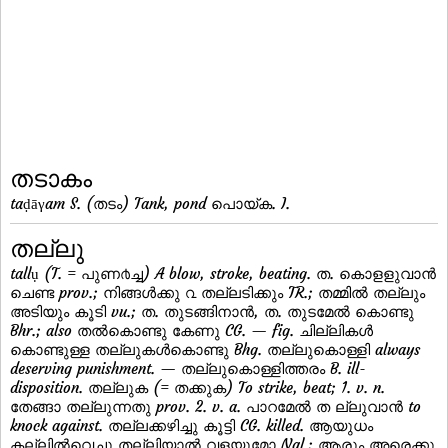
തടാകം
taḍāγam S. (തടം) Tank, pond പൊയ്ക. I.
തല്ലു
tallụ (T. = പുണ൪ച്ച) A blow, stroke, beating. ത. കൊളളുവാന്‍
ചെണ്ട prov.; നിങ്ങള്‍ക്കു ൨ തല്ലടിക്കും TR.; തമ്മില്‍ തല്ലും
അടിയും കൂടി vu.; ത. തുടങ്ങിനാന്‍, ത. തുടമേല്‍ കൊണ്ടു
Bhr.; also തല്‍കൊണ്ടു കേണു CG. — fig. ചില്ലികള്‍
കൊണ്ടുള്ള തല്ലുകള്‍കൊണ്ടു Bhg. തല്ലുകൊള്ളി always
deserving punishment. — തല്ലുകൊള്ളിത്തരം B. ill-
disposition. തല്ലുക (= തക്കുക) To strike, beat; 1. v. n.
തേങ്ങാ തല്ലുന്നതു prov. 2. v. a. പാറമേല്‍ ത ല്ലുവാന്‍ to
knock against. തല്ലക്കഴിച്ചു കൂട്ടി CG. killed. ആയുധം
കല്ലില്‍വെച്ചു തല്ലിയാല്‍ വളയുമോ Nal.; ആരും അരെക്കു