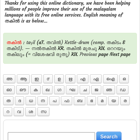
Thanks for using this online dictionary, we have been helping
millions of people improve their use of the malayalam
language with its free online services. English meaning of
തകില്‍ is as below...
തകില്‍
:
taγil
(aT.
തവില്‍)
Kettle-drum
(comp.
തകിടം
&
തകിടി).
—
നല്‍തകില്‍
KR.
തകില്‍
മുരചു
KU.
ഒററയും
തകിലും
(=
വിശേഷവി
രുതു)
KU.
Previous
page Next page
അ
ആ
ഇ
൦
ഉ
ഋ
എ
ഏ
ഐ
ഒ
ഓ
ഔ
ക
ഖ
ഗ
ഘ
ച
ജ
ഞ
ഡ
ത
ദ
ധ
ന
പ
ഫ
ബ
ഭ
മ
യ
ര
റ
വ
ശ
സ